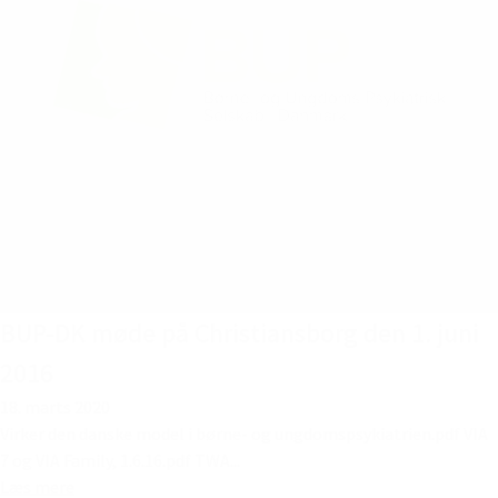
BUP-DK møde på Christiansborg den 1. juni
2016
18. marts 2020
Virker den danske model i børne- og ungdomspsykiatrien.pdf VIA
7 og VIA Family, 1.6.16.pdf TWA...
Læs mere