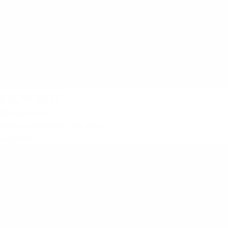
ESCAP 2017
18. marts 2020
calls for abstracts – læs mere
Læs mere