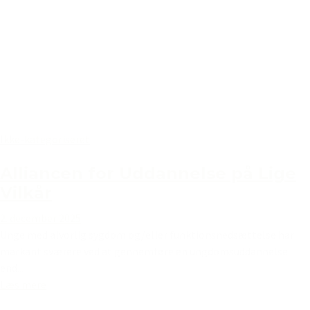
Ikke-kategoriseret
Alliancen for Uddannelse på Lige
Vilkår
2. december 2025
Unge med alvorlig sygdom og/eller funktionsnedsættelse har
markant sværere ved at gennemføre en ungdomsuddannelse
end...
Læs mere