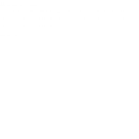
11. december 2025
BUP-DK har indsendt høringssvar på “Opgavebeskrivelse for
almenmedicinske tilbud” Hørinssvar – Opgavebeskrivelse for
almenmedicinske tilbud...
Læs mere