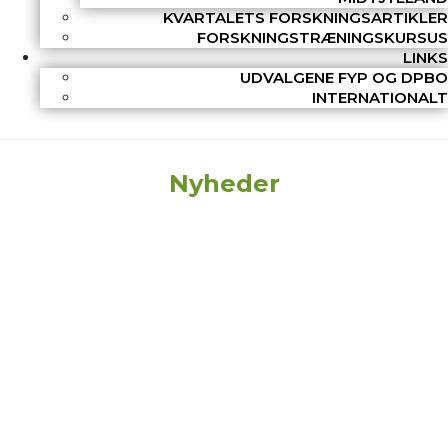
KVARTALETS FORSKNINGSARTIKLER
FORSKNINGSTRÆNINGSKURSUS
LINKS
UDVALGENE FYP OG DPBO
INTERNATIONALT
Nyheder
Kategori
Alle nyheder
ACF
Forskningsartikler
(25)
Høring
(24)
Ikke-kategoriseret
(22)
Podcast
(13)
DMPG-retningslinjer
(7)
Artikler
(4)
H-kurser
(1)