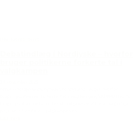
Ikke-kategoriseret
Debatindlæg i Nordjyske – hvorfor
bruger politikerne forkerte tal i
valgkampen
14. november 2025
https://nordjyske.dk/nyheder/nordjylland/laeger-hvorfor-
bruger-politikerne-forkerte-tal-i-valgkampen/5814940 Hvorfor
bruger politikerne forkerte tal i valgkampen? Flere borgerlige
politikere fremfører i valgkampen en...
Læs mere