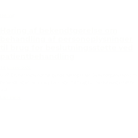
Høring
Høring af bekendtgørelse om
behandling af personoplysninger
til brug for beslutningsstøtte ved
patientbehandling
14. januar 2026
BUP-DK har indsendt følgende høringssvar: Bekendtgørelsen om
behandling af personoplysninger til brug for beslutningsstøtte
ved...
Læs mere