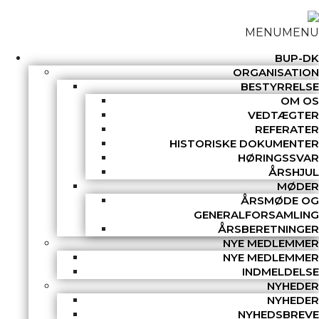
MENU
MENU
BUP-DK
ORGANISATION
BESTYRRELSE
OM OS
VEDTÆGTER
REFERATER
HISTORISKE DOKUMENTER
HØRINGSSVAR
ÅRSHJUL
MØDER
ÅRSMØDE OG
GENERALFORSAMLING
ÅRSBERETNINGER
NYE MEDLEMMER
NYE MEDLEMMER
INDMELDELSE
NYHEDER
NYHEDER
NYHEDSBREVE