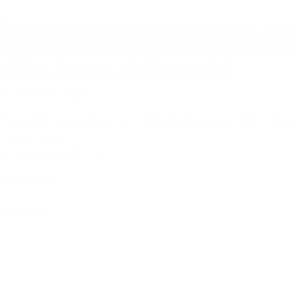
Forskningsartikel: ”Polygenic and
developmental profiles of autism
differ by age at diagnosis”
26. november 2025
Kvartalets forskningsartikel – Oktober/November 2025 – Region
Hovedstaden
Sonja LaBianca MD PhD
Læs den
her
Læs mere