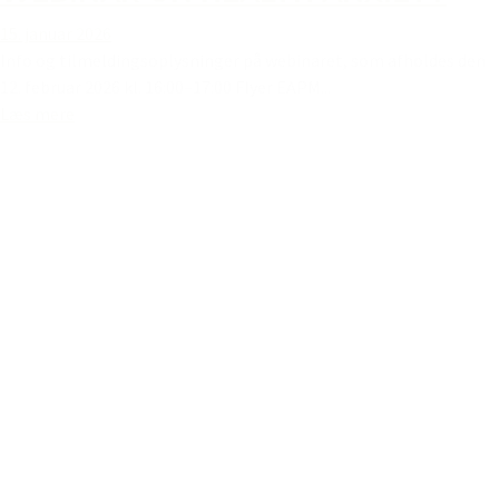
15. januar 2026
Info og tilmeldingsoplysninger på webinaret, som afholdes den
12. februar 2026 kl. 16:00–17:00 Flyer EAPM...
Læs mere