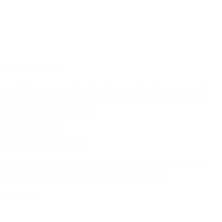
Ikke-kategoriseret
Psykoterapiudvalget inviterer til
medlemsmøde
11. december 2025
Læs om medlemsmødet
https://mailchi.mp/146fc05fa2c7/bup-dk-medlemsmde-om-
digital-psykologisk-behandling-til-brn-og-unge
Læs mere