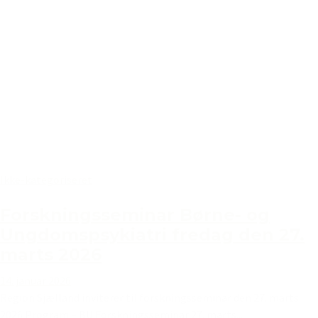
Ikke-kategoriseret
Forskningsseminar Børne- og
Ungdomspsykiatri fredag den 27.
marts 2026
14. januar 2026
Region Sjælland inviterer til forskningsseminar den 27. marts
2026 Program – BU Forskningsseminar 27. marts...