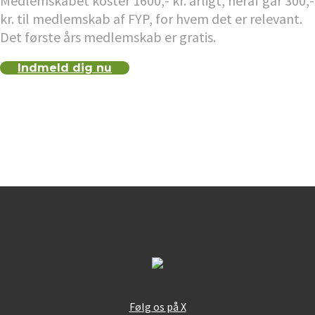
Medlemskabet koster 1600,- kr. årligt, heraf går 300,-
kr. til medlemskab af FYP, for hvem det er relevant.
Det første års medlemskab er gratis.
Indmeld dig nu
Følg os på X