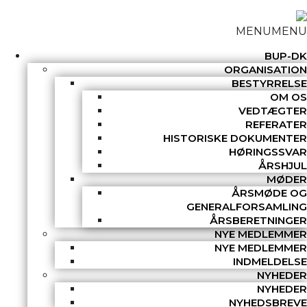
MENU
MENU
BUP-DK
ORGANISATION
BESTYRRELSE
OM OS
VEDTÆGTER
REFERATER
HISTORISKE DOKUMENTER
HØRINGSSVAR
ÅRSHJUL
MØDER
ÅRSMØDE OG
GENERALFORSAMLING
ÅRSBERETNINGER
NYE MEDLEMMER
NYE MEDLEMMER
INDMELDELSE
NYHEDER
NYHEDER
NYHEDSBREVE