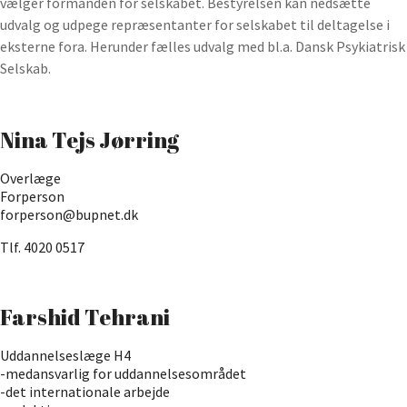
vælger forman­den for selskabet. Bestyrelsen kan ned­sætte
udvalg og udpege repræsentanter for selskabet til deltagelse i
eksterne fora. Herunder fælles udvalg med bl.a. Dansk Psykiatrisk
Selskab.
Nina Tejs Jørring
Overlæge
Forperson
forperson@bupnet.dk
Tlf. 4020 0517
Farshid Tehrani
Uddannelseslæge H4
-medansvarlig for uddannelsesområdet
-det internationale arbejde