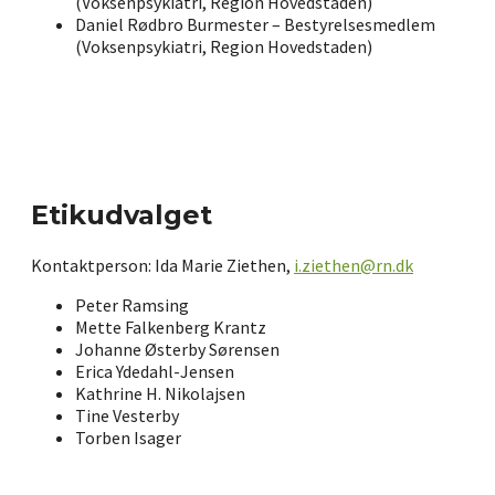
(Voksenpsykiatri, Region Hovedstaden)
Daniel Rødbro Burmester – Bestyrelsesmedlem
(Voksenpsykiatri, Region Hovedstaden)
Etikudvalget
Kontaktperson: Ida Marie Ziethen,
i.ziethen@rn.dk
Peter Ramsing
Mette Falkenberg Krantz
Johanne Østerby Sørensen
Erica Ydedahl-Jensen
Kathrine H. Nikolajsen
Tine Vesterby
Torben Isager