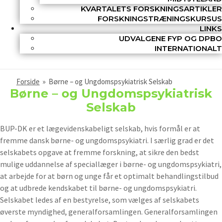
KVARTALETS FORSKNINGSARTIKLER
FORSKNINGSTRÆNINGSKURSUS
LINKS
UDVALGENE FYP OG DPBO
INTERNATIONALT
Forside
»
Børne – og Ungdomspsykiatrisk Selskab
Børne – og Ungdomspsykiatrisk
Selskab
BUP-DK er et lægevidenskabeligt selskab, hvis formål er at
fremme dansk børne- og ungdoms­psykiatri. I særlig grad er det
selskabets opgave at fremme forskning, at sikre den bedst
mulige uddannelse af speciallæger i børne- og ungdomspsykiatri,
at arbejde for at børn og unge får et optimalt behandlingstilbud
og at udbrede kendskabet til børne- og ungdomspsykiatri.
Selskabet ledes af en bestyrelse, som vælges af selskabets
øverste myndighed, general­forsam­lingen. Generalforsamlingen