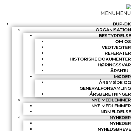
MENU
MENU
BUP-DK
ORGANISATION
BESTYRRELSE
OM OS
VEDTÆGTER
REFERATER
HISTORISKE DOKUMENTER
HØRINGSSVAR
ÅRSHJUL
MØDER
ÅRSMØDE OG
GENERALFORSAMLING
ÅRSBERETNINGER
NYE MEDLEMMER
NYE MEDLEMMER
INDMELDELSE
NYHEDER
NYHEDER
NYHEDSBREVE