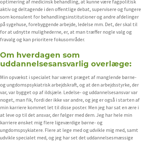
optimering af medicinsk behandling, at kunne være fagpolitisk
aktiv og deltagende i den offentlige debat, supervisere og fungere
som konsulent for behandlingsinstitutioner og andre afdelinger
på sygehuse, forebyggende arbejde, ledelse mm. Det, der skal til
for at udnytte mulighederne, er, at man træffer nogle valg og
fravalg og kan prioritere fokusområder.
Om hverdagen som
uddannelsesansvarlig overlæge:
Min opvækst i specialet har været præget af manglende børne-
og ungdomspsykiatrisk arbejdskraft, og at den arbejdsstyrke, der
var, var bygget op af ildsjæle. Ledelse- og uddannelsesansvar var
noget, man fik, fordi der ikke var andre, og jeg er også i starten af
min karriere kommet let til disse poster. Men jeg har sat en ære i
at leve op til det ansvar, der følger med dem. Jeg har hele min
karriere ønsket mig flere ligeværdige børne- og
ungdomspsykiatere. Flere at lege med og udvikle mig med, samt
udvikle specialet med, og jeg har set det uddannelsesmæssige