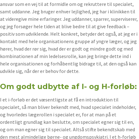
ansvar som en vej til at formidle om og rekruttere til specialet,
samt uddanne. Jeg bruger enhver lejlighed, jeg har i klinikken til
at videregive mine erfaringer. Jeg uddanner, sparrer, superviserer,
og jeg forsøger hele tiden at blive bedre til at give feedback –
positiv som udviklende. Helt konkret, betyder det også, at jeg er i
kontakt med hele organisationens gruppe af yngre læger, og jeg
hører, hvad der rør sig, hvad der er godt og mindre godt og med
kombinationen af min ledelsesrolle, kan jeg bringe dette ind i
hele organisationen og forhåbentlig bidrage til, at den også kan
udvikle sig, når der er behov for dette.
Om godt udbytte af I- og H-forløb:
I et i-forløb er det væsentligste at få en introduktion til
specialet, så man bliver bekendt med, hvad specialet indeholder,
og hvorledes lægerollen i specialet er, for at man på et
ordentligt grundlag kan beslutte, om specialet egner sig til en,
og om man egner sig til specialet. Altså stifte bekendtskab med
den mest almindelige børne- og ungdomspsykiatri. I et h-forløb