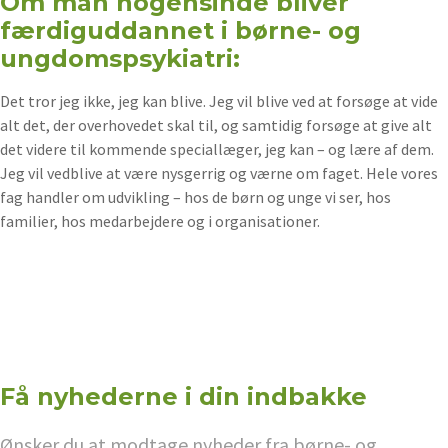
Om man nogensinde bliver
færdiguddannet i børne- og
ungdomspsykiatri:
Det tror jeg ikke, jeg kan blive. Jeg vil blive ved at forsøge at vide
alt det, der overhovedet skal til, og samtidig forsøge at give alt
det videre til kommende speciallæger, jeg kan – og lære af dem.
Jeg vil vedblive at være nysgerrig og værne om faget. Hele vores
fag handler om udvikling – hos de børn og unge vi ser, hos
familier, hos medarbejdere og i organisationer.
Få nyhederne i din indbakke
Ønsker du at modtage nyheder fra børne- og