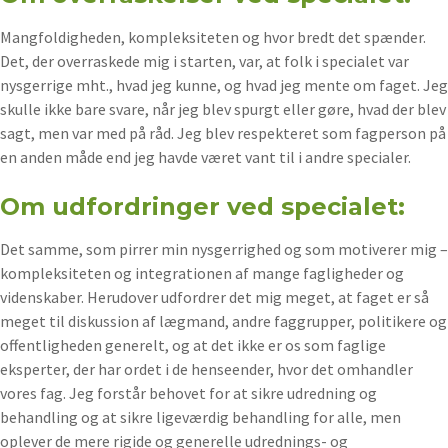
Mangfoldigheden, kompleksiteten og hvor bredt det spænder.
Det, der overraskede mig i starten, var, at folk i specialet var
nysgerrige mht., hvad jeg kunne, og hvad jeg mente om faget. Jeg
skulle ikke bare svare, når jeg blev spurgt eller gøre, hvad der blev
sagt, men var med på råd. Jeg blev respekteret som fagperson på
en anden måde end jeg havde været vant til i andre specialer.
Om udfordringer ved specialet:
Det samme, som pirrer min nysgerrighed og som motiverer mig –
kompleksiteten og integrationen af mange fagligheder og
videnskaber. Herudover udfordrer det mig meget, at faget er så
meget til diskussion af lægmand, andre faggrupper, politikere og
offentligheden generelt, og at det ikke er os som faglige
eksperter, der har ordet i de henseender, hvor det omhandler
vores fag. Jeg forstår behovet for at sikre udredning og
behandling og at sikre ligeværdig behandling for alle, men
oplever de mere rigide og generelle udrednings- og