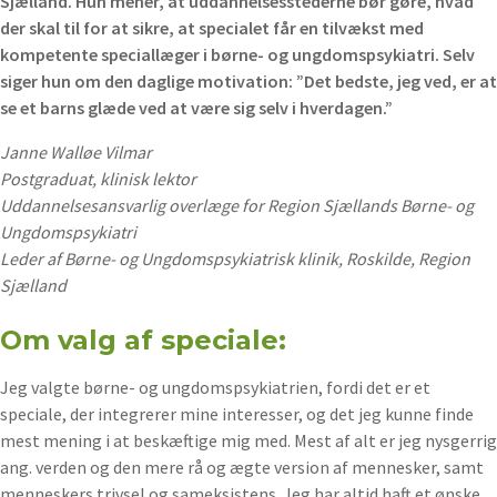
Sjælland. Hun mener, at uddannelsesstederne bør gøre, hvad
der skal til for at sikre, at specialet får en tilvækst med
kompetente speciallæger i børne- og ungdomspsykiatri. Selv
siger hun om den daglige motivation: ”Det bedste, jeg ved, er at
se et barns glæde ved at være sig selv i hverdagen.”
Janne Walløe Vilmar
Postgraduat, klinisk lektor
Uddannelsesansvarlig overlæge for Region Sjællands Børne- og
Ungdomspsykiatri
Leder af Børne- og Ungdomspsykiatrisk klinik, Roskilde, Region
Sjælland
Om valg af speciale:
Jeg valgte børne- og ungdomspsykiatrien, fordi det er et
speciale, der integrerer mine interesser, og det jeg kunne finde
mest mening i at beskæftige mig med. Mest af alt er jeg nysgerrig
ang. verden og den mere rå og ægte version af mennesker, samt
menneskers trivsel og sameksistens. Jeg har altid haft et ønske