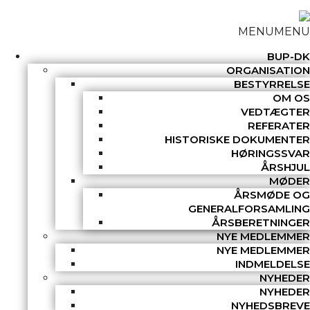
MENU
MENU
BUP-DK
ORGANISATION
BESTYRRELSE
OM OS
VEDTÆGTER
REFERATER
HISTORISKE DOKUMENTER
HØRINGSSVAR
ÅRSHJUL
MØDER
ÅRSMØDE OG
GENERALFORSAMLING
ÅRSBERETNINGER
NYE MEDLEMMER
NYE MEDLEMMER
INDMELDELSE
NYHEDER
NYHEDER
NYHEDSBREVE