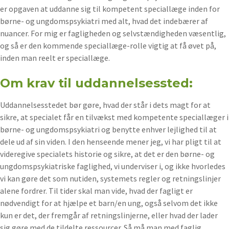
er opgaven at uddanne sig til kompetent speciallæge inden for
børne- og ungdomspsykiatri med alt, hvad det indebærer af
nuancer. For mig er fagligheden og selvstændigheden væsentlig,
og så er den kommende speciallæge-rolle vigtig at få øvet på,
inden man reelt er speciallæge.
Om krav til uddannelsessted:
Uddannelsesstedet bør gøre, hvad der står i dets magt for at
sikre, at specialet får en tilvækst med kompetente speciallæger i
børne- og ungdomspsykiatri og benytte enhver lejlighed til at
dele ud af sin viden. I den henseende mener jeg, vi har pligt til at
videregive specialets historie og sikre, at det er den børne- og
ungdomspsykiatriske faglighed, vi underviser i, og ikke hvorledes
vi kan gøre det som nutiden, systemets regler og retningslinjer
alene fordrer. Til tider skal man vide, hvad der fagligt er
nødvendigt for at hjælpe et barn/en ung, også selvom det ikke
kun er det, der fremgår af retningslinjerne, eller hvad der lader
sig gøre med de tildelte ressourcer. Så må man med faglig