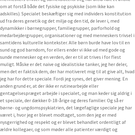
om at forstå både det fysiske og psykiske (som ikke kan
adskilles). Specialet beskæftiger sig med individers konstitution
ud fra deres genetik og det miljø og den tid, de lever i, med
dynamikker i børnegrupper, familiegrupper, parforhold og
medarbejdergrupper, organisationer og med menneskers trivsel i
samtidens kulturelle kontekster. Alle børn burde have lov til en
sund og god barndom, for ellers ender vi ikke ud med gode og
sunde mennesker og en verden, der er til at trives i for flest
muligt. Måske er det naive og idealistiske tanker, jeg her deler,
men det er faktisk dem, der har motiveret mig til at give alt, hvad
jeg har for dette speciale. Fordi jeg synes, det giver mening. En
anden grund er, at der ikke er rutinearbejde eller
gentagelsespræget arbejde i specialet, og man keder sig aldrig i
et speciale, der dækker 0-18-årige og deres familier. Og så er
børne- og ungdomspsykiatrien, det lægefaglige speciale jeg har
været i, hvor jeg er blevet modtaget, som den jeg er med
nysgerrighed og respekt og er blevet behandlet ordentligt af
ældre kollegaer, og som møder alle patienter værdigt og