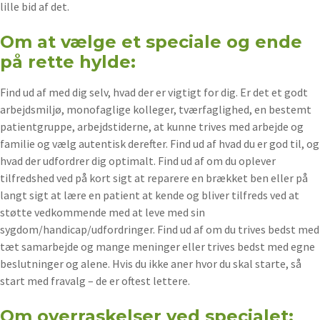
lille bid af det.
Om at vælge et speciale og ende
på rette hylde:
Find ud af med dig selv, hvad der er vigtigt for dig. Er det et godt
arbejdsmiljø, monofaglige kolleger, tværfaglighed, en bestemt
patientgruppe, arbejdstiderne, at kunne trives med arbejde og
familie og vælg autentisk derefter. Find ud af hvad du er god til, og
hvad der udfordrer dig optimalt. Find ud af om du oplever
tilfredshed ved på kort sigt at reparere en brækket ben eller på
langt sigt at lære en patient at kende og bliver tilfreds ved at
støtte vedkommende med at leve med sin
sygdom/handicap/udfordringer. Find ud af om du trives bedst med
tæt samarbejde og mange meninger eller trives bedst med egne
beslutninger og alene. Hvis du ikke aner hvor du skal starte, så
start med fravalg – de er oftest lettere.
Om overraskelser ved specialet: