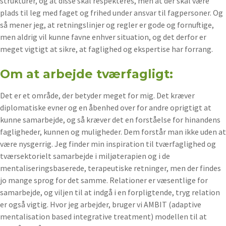
strukturer, og at disse skal respekteres, men at der skal være
plads til leg med faget og frihed under ansvar til fagpersoner. Og
så mener jeg, at retningslinjer og regler er gode og fornuftige,
men aldrig vil kunne favne enhver situation, og det derfor er
meget vigtigt at sikre, at faglighed og ekspertise har forrang.
Om at arbejde tværfagligt:
Det er et område, der betyder meget for mig. Det kræver
diplomatiske evner og en åbenhed over for andre oprigtigt at
kunne samarbejde, og så kræver det en forståelse for hinandens
fagligheder, kunnen og muligheder. Dem forstår man ikke uden at
være nysgerrig. Jeg finder min inspiration til tværfaglighed og
tværsektorielt samarbejde i miljøterapien og i de
mentaliseringsbaserede, terapeutiske retninger, men der findes
jo mange sprog for det samme. Relationer er væsentlige for
samarbejde, og viljen til at indgå i en forpligtende, tryg relation
er også vigtig. Hvor jeg arbejder, bruger vi AMBIT (adaptive
mentalisation based integrative treatment) modellen til at