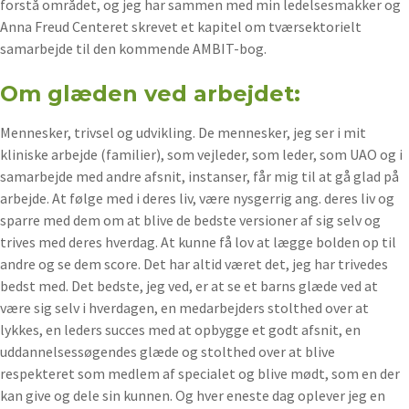
forstå området, og jeg har sammen med min ledelsesmakker og
Anna Freud Centeret skrevet et kapitel om tværsektorielt
samarbejde til den kommende AMBIT-bog.
Om glæden ved arbejdet:
Mennesker, trivsel og udvikling. De mennesker, jeg ser i mit
kliniske arbejde (familier), som vejleder, som leder, som UAO og i
samarbejde med andre afsnit, instanser, får mig til at gå glad på
arbejde. At følge med i deres liv, være nysgerrig ang. deres liv og
sparre med dem om at blive de bedste versioner af sig selv og
trives med deres hverdag. At kunne få lov at lægge bolden op til
andre og se dem score. Det har altid været det, jeg har trivedes
bedst med. Det bedste, jeg ved, er at se et barns glæde ved at
være sig selv i hverdagen, en medarbejders stolthed over at
lykkes, en leders succes med at opbygge et godt afsnit, en
uddannelsessøgendes glæde og stolthed over at blive
respekteret som medlem af specialet og blive mødt, som en der
kan give og dele sin kunnen. Og hver eneste dag oplever jeg en