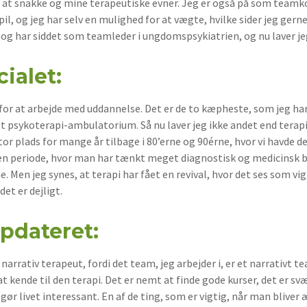
 at snakke og mine terapeutiske evner. Jeg er også på som teamkoo
l, og jeg har selv en mulighed for at vægte, hvilke sider jeg gerne 
e og har siddet som teamleder i ungdomspsykiatrien, og nu laver j
ialet:
for at arbejde med uddannelse. Det er de to kæpheste, som jeg har 
et psykoterapi-ambulatorium. Så nu laver jeg ikke andet end terap
v stor plads for mange år tilbage i 80’erne og 90érne, hvor vi havd
 en periode, hvor man har tænkt meget diagnostisk og medicinsk 
Men jeg synes, at terapi har fået en revival, hvor det ses som vigt
det er dejligt.
pdateret:
l narrativ terapeut, fordi det team, jeg arbejder i, er et narrativt
at kende til den terapi. Det er nemt at finde gode kurser, det er s
gør livet interessant. En af de ting, som er vigtig, når man bliver æ