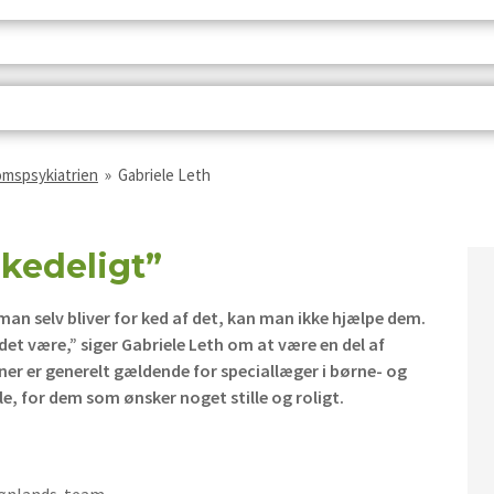
omspsykiatrien
»
Gabriele Leth
 kedeligt”
man selv bliver for ked af det, kan man ikke hjælpe dem.
det være,” siger Gabriele Leth om at være en del af
r er generelt gældende for speciallæger i børne- og
le, for dem som ønsker noget stille og roligt.
rønlands-team.