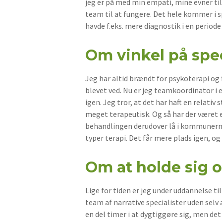
jeg er på med min empati, mine evner til
team til at fungere. Det hele kommer i spi
havde f.eks. mere diagnostik i en period
Om vinkel på spec
Jeg har altid brændt for psykoterapi og 
blevet ved. Nu er jeg teamkoordinator i 
igen. Jeg tror, at det har haft en relati
meget terapeutisk. Og så har der været
behandlingen derudover lå i kommunerne. 
typer terapi. Det får mere plads igen, og 
Om at holde sig o
Lige for tiden er jeg under uddannelse ti
team af narrative specialister uden selv 
en del timer i at dygtiggøre sig, men det 