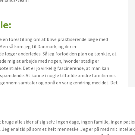
le:
vde en forestilling om at blive praktiserende læge med
Men så kom jeg til Danmark, og der er
de læger anderledes. Så jeg forlod den plan og tænkte, at
ede mig at arbejde med nogen, hvor der stadig er
tentiale. Det er jo virkelig fascinerende, at man kan
 spændende. At kunne i nogle tilfælde ændre familiernes
igennem samtaler og opnå en varig ændring med det. Det
t bruge alle sider af sig selv. Ingen dage, ingen familie, ingen pati
t. Jeg er altid på som et helt menneske. Jeg er på med mit intellekt, 