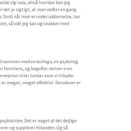
lde sig rask, altså hvordan kan jeg
r det jo vigtigt, at man skifter en gang
r, fordi når man er under uddannelse, har
kler, så vidt jeg kan og snakker med
altid sammen med en kollega, en psykolog
r familiens, og bagefter skriver vi en
rvejelser eller tanker som vi tilbyder
 er meget, meget effektivt. Derudover er
sykiatrien. Det er noget af det dejlige
irerer og supplerer hinanden. Og så