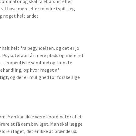
rdinator og skal få et afsnit eller
vil have mere eller mindre i spil. Jeg
eg noget helt andet.
haft helt fra begyndelsen, og det er jo
i. Psykoterapi får mere plads og mere ret
e det terapeutiske samfund og tænkte
behandling, og hvor meget af
igt, og der er mulighed for forskellige
 team. Man kan ikke være koordinator af et
værere at få dem bevilget. Man skal lægge
ldre i faget, det er ikke at brænde ud.