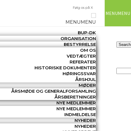
Følg os på X
MENU
MENU
MENU
MENU
BUP-DK
ORGANISATION
BESTYRRELSE
OM OS
VEDTÆGTER
REFERATER
HISTORISKE DOKUMENTER
HØRINGSSVAR
ÅRSHJUL
MØDER
ÅRSMØDE OG GENERALFORSAMLING
ÅRSBERETNINGER
NYE MEDLEMMER
NYE MEDLEMMER
INDMELDELSE
NYHEDER
NYHEDER