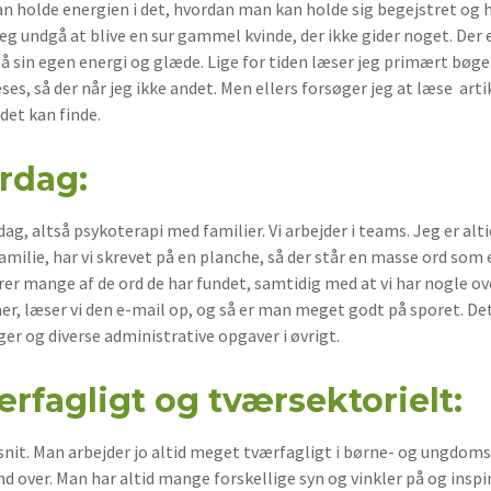
holde energien i det, hvordan man kan holde sig begejstret og ho
eg undgå at blive en sur gammel kvinde, der ikke gider noget. Der e
å sin egen energi og glæde. Lige for tiden læser jeg primært bøge
s, så der når jeg ikke andet. Men ellers forsøger jeg at læse arti
det kan finde.
rdag:
n dag, altså psykoterapi med familier. Vi arbejder i teams. Jeg er 
familie, har vi skrevet på en planche, så der står en masse ord som e
rer mange af de ord de har fundet, samtidig med at vi har nogle ove
, læser vi den e-mail op, og så er man meget godt på sporet. Det
ger og diverse administrative opgaver i øvrigt.
rfagligt og tværsektorielt:
nit. Man arbejder jo altid meget tværfagligt i børne- og ungdomsp
nd over. Man har altid mange forskellige syn og vinkler på og insp