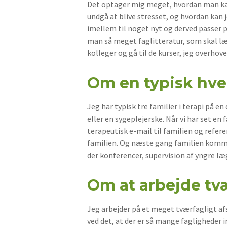
Det optager mig meget, hvordan man kan 
undgå at blive stresset, og hvordan kan j
imellem til noget nyt og derved passer p
man så meget faglitteratur, som skal læse
kolleger og gå til de kurser, jeg overhove
Om en typisk hve
Jeg har typisk tre familier i terapi på e
eller en sygeplejerske. Når vi har set en 
terapeutisk e-mail til familien og refere
familien. Og næste gang familien kommer
der konferencer, supervision af yngre læ
Om at arbejde tvæ
Jeg arbejder på et meget tværfagligt afs
ved det, at der er så mange fagligheder i