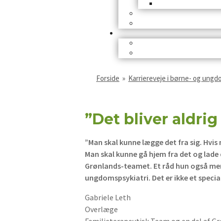
Forside
»
Karriereveje i børne- og ungd
”Det bliver aldrig
”Man skal kunne lægge det fra sig. Hvis 
Man skal kunne gå hjem fra det og lade 
Grønlands-teamet. Et råd hun også mene
ungdomspsykiatri. Det er ikke et specia
Gabriele Leth
Overlæge
Familieterapeutisk Team og en del af G