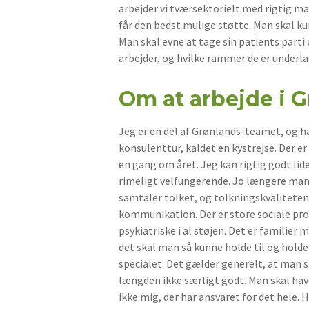
arbejder vi tværsektorielt med rigtig 
får den bedst mulige støtte. Man skal k
Man skal evne at tage sin patients part
arbejder, og hvilke rammer de er underla
Om at arbejde i G
Jeg er en del af Grønlands-teamet, og ha
konsulenttur, kaldet en kystrejse. Der
en gang om året. Jeg kan rigtig godt lid
rimeligt velfungerende. Jo længere man k
samtaler tolket, og tolkningskvaliteten 
kommunikation. Der er store sociale pro
psykiatriske i al støjen. Det er familie
det skal man så kunne holde til og holde 
specialet. Det gælder generelt, at man s
længden ikke særligt godt. Man skal have
ikke mig, der har ansvaret for det hele. 