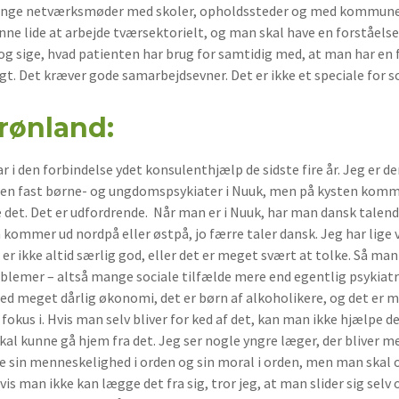
mange netværksmøder med skoler, opholdssteder og med kommuner 
unne lide at arbejde tværsektorielt, og man skal have en forståel
i og sige, hvad patienten har brug for samtidig med, at man har e
gt. Det kræver gode samarbejdsevner. Det er ikke et speciale for s
rønland:
r i den forbindelse ydet konsulenthjælp de sidste fire år. Jeg er 
 er en fast børne- og ungdomspsykiater i Nuuk, men på kysten ko
e det. Det er udfordrende. Når man er i Nuuk, har man dansk talend
ommer ud nordpå eller østpå, jo færre taler dansk. Jeg har lige v
er ikke altid særlig god, eller det er meget svært at tolke. Så ma
blemer – altså mange sociale tilfælde mere end egentlig psykiatr
r med meget dårlig økonomi, det er børn af alkoholikere, og det er
fokus i. Hvis man selv bliver for ked af det, kan man ikke hjælpe d
kal kunne gå hjem fra det. Jeg ser nogle yngre læger, der bliver m
 sin menneskelighed i orden og sin moral i orden, men man skal ogs
Hvis man ikke kan lægge det fra sig, tror jeg, at man slider sig sel