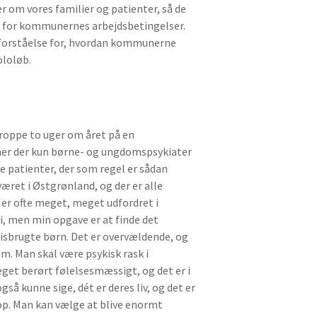
om vores familier og patienter, så de
se for kommunernes arbejdsbetingelser.
n forståelse for, hvordan kommunerne
ololøb.
deroppe to uger om året på en
mmer der kun børne- og ungdomspsykiater
e patienter, der som regel er sådan
æret i Østgrønland, og der er alle
n er ofte meget, meget udfordret i
i, men min opgave er at finde det
 misbrugte børn. Det er overvældende, og
em. Man skal være psykisk rask i
eget berørt følelsesmæssigt, og det er i
å kunne sige, dét er deres liv, og det er
v op. Man kan vælge at blive enormt