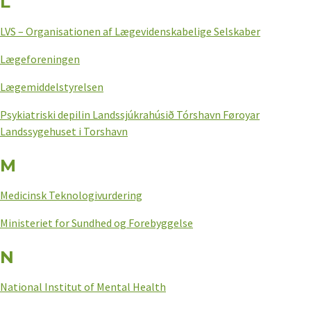
L
LVS – Organisationen af Lægevidenskabelige Selskaber
Lægeforeningen
Lægemiddelstyrelsen
Psykiatriski depilin Landssjúkrahúsið Tórshavn Føroyar
Landssygehuset i Torshavn
M
Medicinsk Teknologivurdering
Ministeriet for Sundhed og Forebyggelse
N
National Institut of Mental Health