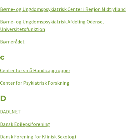
Børne- og Ungdomspsykiatrisk Center i Region Midtjylland
Børne- og Ungdomspsykiatrisk Afdeling Odense,
Universitetsfunktion
Børnerådet
c
Center for små Handicapgrupper
Center for Psykiatrisk Forskning
D
DADLNET
Dansk Epilepsiforening
Dansk Forening for Klinisk Sexologi