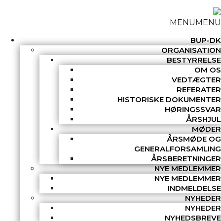
MENU
MENU
BUP-DK
ORGANISATION
BESTYRRELSE
OM OS
VEDTÆGTER
REFERATER
HISTORISKE DOKUMENTER
HØRINGSSVAR
ÅRSHJUL
MØDER
ÅRSMØDE OG
GENERALFORSAMLING
ÅRSBERETNINGER
NYE MEDLEMMER
NYE MEDLEMMER
INDMELDELSE
NYHEDER
NYHEDER
NYHEDSBREVE