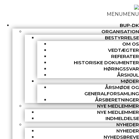
MENU
MENU
BUP-DK
ORGANISATION
BESTYRRELSE
OM OS
VEDTÆGTER
REFERATER
HISTORISKE DOKUMENTER
HØRINGSSVAR
ÅRSHJUL
MØDER
ÅRSMØDE OG
GENERALFORSAMLING
ÅRSBERETNINGER
NYE MEDLEMMER
NYE MEDLEMMER
INDMELDELSE
NYHEDER
NYHEDER
NYHEDSBREVE