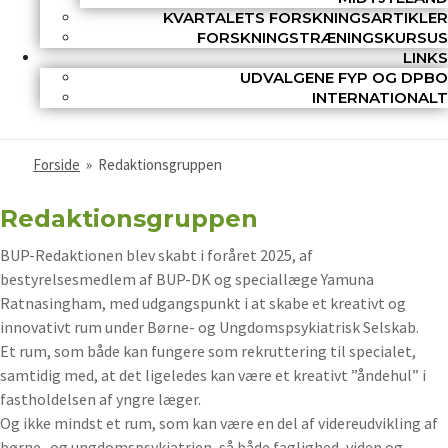
KVARTALETS FORSKNINGSARTIKLER
FORSKNINGSTRÆNINGSKURSUS
LINKS
UDVALGENE FYP OG DPBO
INTERNATIONALT
Forside
»
Redaktionsgruppen
Redaktionsgruppen
BUP-Redaktionen blev skabt i foråret 2025, af
bestyrelsesmedlem af BUP-DK og speciallæge Yamuna
Ratnasingham, med udgangspunkt i at skabe et kreativt og
innovativt rum under Børne- og Ungdomspsykiatrisk Selskab.
Et rum, som både kan fungere som rekruttering til specialet,
samtidig med, at det ligeledes kan være et kreativt ”åndehul” i
fastholdelsen af yngre læger.
Og ikke mindst et rum, som kan være en del af videreudvikling af
børne- og ungdomspsykiatrien, så både faglighed, viden og