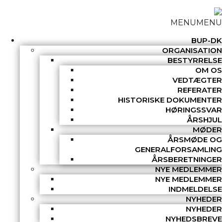
MENU
MENU
BUP-DK
ORGANISATION
BESTYRRELSE
OM OS
VEDTÆGTER
REFERATER
HISTORISKE DOKUMENTER
HØRINGSSVAR
ÅRSHJUL
MØDER
ÅRSMØDE OG
GENERALFORSAMLING
ÅRSBERETNINGER
NYE MEDLEMMER
NYE MEDLEMMER
INDMELDELSE
NYHEDER
NYHEDER
NYHEDSBREVE