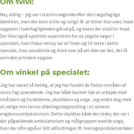
Om tvivl:
Nej, aldrig – jeg var i starten søgende efter den lægefaglige
identitet, men det kom stille og roligt ift. at bliver klar over, hvad
opgaven i tværfagligheden gik ud på, og hvem der stod for hvad.
Der blev også oprettet supervision for os yngste læger i
specialet, hvor fokus netop var at finde sig til rette i dette
speciale, hvor paraklinik og klare svar på alt ikke var det, der lå
som den primære opgave.
Om vinkel på specialet:
Jeg har været så heldig, at jeg har fundet de fleste områder af
vores fag spændende. Jeg har både kunnet lide at arbejde med
små børn og forældrene, skolebørn og unge. Jeg endte dog med
at vælge min første afdelingslægestilling i et alment
ungdomsambulatorium. Dette skyldtes både den leder, der var i
det pågældende ambulatorium og målgruppen med de unge,
hvor der ofte også er lidt udfordringer ift. teenageproblematikker