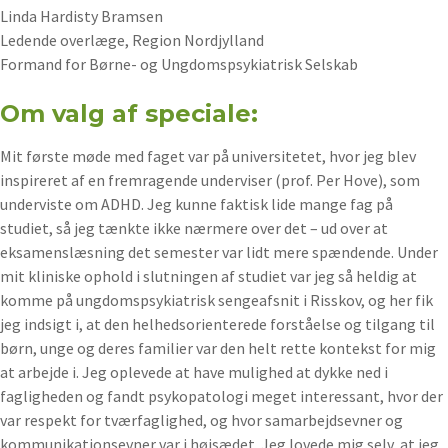
Linda Hardisty Bramsen
Ledende overlæge, Region Nordjylland
Formand for Børne- og Ungdomspsykiatrisk Selskab
Om valg af speciale:
Mit første møde med faget var på universitetet, hvor jeg blev
inspireret af en fremragende underviser (prof. Per Hove), som
underviste om ADHD. Jeg kunne faktisk lide mange fag på
studiet, så jeg tænkte ikke nærmere over det – ud over at
eksamenslæsning det semester var lidt mere spændende. Under
mit kliniske ophold i slutningen af studiet var jeg så heldig at
komme på ungdomspsykiatrisk sengeafsnit i Risskov, og her fik
jeg indsigt i, at den helhedsorienterede forståelse og tilgang til
børn, unge og deres familier var den helt rette kontekst for mig
at arbejde i. Jeg oplevede at have mulighed at dykke ned i
fagligheden og fandt psykopatologi meget interessant, hvor der
var respekt for tværfaglighed, og hvor samarbejdsevner og
kommunikationsevner var i højsædet. Jeg lovede mig selv, at jeg