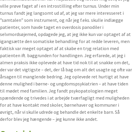
ville prøve faget af i en introstilling efter turnus. Under min
turnus fandt jeg langsomt ud af, at jeg var mere interesseret i
”samtalen” som instrument, og når jeg f.eks. skulle indlægge
patienter, som havde taget en overdosis panodiler i
selvmordsøjemed, opdagede jeg, at jeg ikke kun var optaget af at
igangsætte den somatiske behandling for at redde leveren, men
faktisk var meget optaget af at skabe en tryg relation med
patienten ift. baggrunden for handlingen. Jeg erfarede, at jeg i
almen praksis ikke oplevede at have tid nok til at snakke om det,
der var det vigtigste – det, der lå bag om alt det usagte og ofte var
årsagen til manglende bedring. Jeg oplevede ret hurtigt at have
denne mulighed i børne- og ungdomspsykiatrien – at have tiden
til mødet med familien. Jeg fandt psykopatologien meget
spændende og trivedes i at arbejde tværfagligt med muligheden
for at have kontakt med skoler, børnehaver og kommuner i
øvrigt, når vi skulle udrede og behandle det enkelte barn. Så
derfor blev jeg hængende – jeg kunne ikke andet.