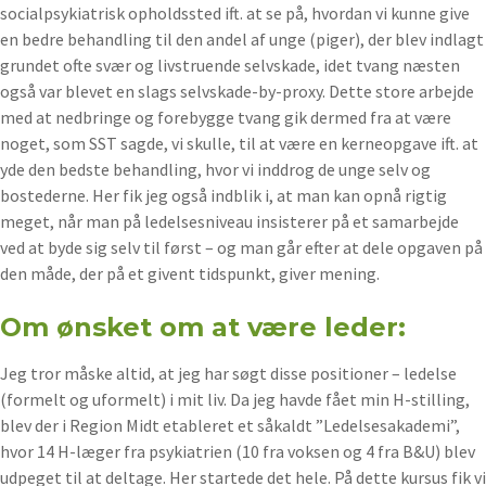
socialpsykiatrisk opholdssted ift. at se på, hvordan vi kunne give
en bedre behandling til den andel af unge (piger), der blev indlagt
grundet ofte svær og livstruende selvskade, idet tvang næsten
også var blevet en slags selvskade-by-proxy. Dette store arbejde
med at nedbringe og forebygge tvang gik dermed fra at være
noget, som SST sagde, vi skulle, til at være en kerneopgave ift. at
yde den bedste behandling, hvor vi inddrog de unge selv og
bostederne. Her fik jeg også indblik i, at man kan opnå rigtig
meget, når man på ledelsesniveau insisterer på et samarbejde
ved at byde sig selv til først – og man går efter at dele opgaven på
den måde, der på et givent tidspunkt, giver mening.
Om ønsket om at være leder:
Jeg tror måske altid, at jeg har søgt disse positioner – ledelse
(formelt og uformelt) i mit liv. Da jeg havde fået min H-stilling,
blev der i Region Midt etableret et såkaldt ”Ledelsesakademi”,
hvor 14 H-læger fra psykiatrien (10 fra voksen og 4 fra B&U) blev
udpeget til at deltage. Her startede det hele. På dette kursus fik vi