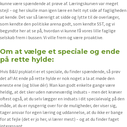
kunne være spændende at prøve af. Læringskurven var meget
stejl – og her skulle man igen lære en helt nyt side af fagligheden
at kende. Det var så lærerigt at sidde og lytte til de overlæger,
som kendte den politiske arena godt, som kendte SST, og vi
begyndte her at se på, hvordan vi kunne få vores lille faglige
selskab frem i bussen. Vi ville frem og være proaktive.
Om at vælge et speciale og ende
på rette hylde:
Hvis B&U psykiatri er et speciale, du finder spændende, så prøv
det af! At ende på rette hylde er nok noget a la at møde den
eneste ene (og blive dér). Man kan godt enkelte gange være
heldig, at det sker uden nævneværdig indsats – men det kræver
oftest også, at du selv lægger en indsats i dit specialevalg på den
måde, at du er nysgerrig over for de muligheder, der viser sig,
tager ansvar for egen læring og uddannelse, at du ikke er bange
for at fejle (det er jo her, vi lærer mest) – og at du finder faget
interessant.