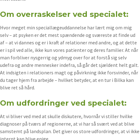
Om overraskelser ved specialet:
Hvor meget min speciallægeuddannelse har lært mig om mig
selv – at psyken er det mest spændende og sværeste at finde ud
af – at vi dannes og er i kraft af relationer med andre, og at dette
er i spil ved alle, ikke kun vores patienter og deres familier. At når
man forbliver nysgerrig og ydmyg over for at forstå sig selv
udefra og andre mennesker indefra, så går det sjældent helt galt.
At indsigten i relationers magt og påvirkning ikke forsvinder, når
du tager hjem fra arbejde – hvilket betyder, at en tur i Bilka kan
blive ret så hård.
Om udfordringer ved specialet:
At vi bliver ved med at skulle diskutere, hvornår vi stiller hvilke
diagnoser på tværs af regionerne, at vi har så svært ved at blive
samstemt på landsplan. Det giver os store udfordringer, at vi ikke
internt kan blive enige.