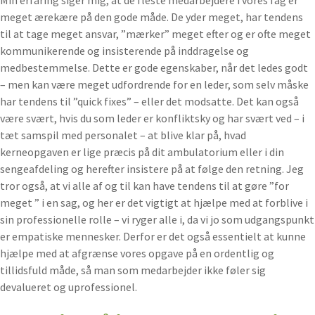
meget ærekære på den gode måde. De yder meget, har tendens
til at tage meget ansvar, ”mærker” meget efter og er ofte meget
kommunikerende og insisterende på inddragelse og
medbestemmelse. Dette er gode egenskaber, når det ledes godt
– men kan være meget udfordrende for en leder, som selv måske
har tendens til ”quick fixes” – eller det modsatte. Det kan også
være svært, hvis du som leder er konfliktsky og har svært ved – i
tæt samspil med personalet – at blive klar på, hvad
kerneopgaven er lige præcis på dit ambulatorium eller i din
sengeafdeling og herefter insistere på at følge den retning. Jeg
tror også, at vi alle af og til kan have tendens til at gøre ”for
meget ” i en sag, og her er det vigtigt at hjælpe med at forblive i
sin professionelle rolle – vi ryger alle i, da vi jo som udgangspunkt
er empatiske mennesker. Derfor er det også essentielt at kunne
hjælpe med at afgrænse vores opgave på en ordentlig og
tillidsfuld måde, så man som medarbejder ikke føler sig
devalueret og uprofessionel.