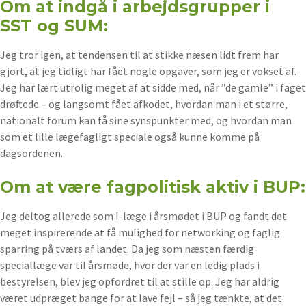
Om at indgå i arbejdsgrupper i
SST og SUM:
Jeg tror igen, at tendensen til at stikke næsen lidt frem har
gjort, at jeg tidligt har fået nogle opgaver, som jeg er vokset af.
Jeg har lært utrolig meget af at sidde med, når ”de gamle” i faget
drøftede – og langsomt fået afkodet, hvordan man i et større,
nationalt forum kan få sine synspunkter med, og hvordan man
som et lille lægefagligt speciale også kunne komme på
dagsordenen.
Om at være fagpolitisk aktiv i BUP:
Jeg deltog allerede som I-læge i årsmødet i BUP og fandt det
meget inspirerende at få mulighed for networking og faglig
sparring på tværs af landet. Da jeg som næsten færdig
speciallæge var til årsmøde, hvor der var en ledig plads i
bestyrelsen, blev jeg opfordret til at stille op. Jeg har aldrig
været udpræget bange for at lave fejl – så jeg tænkte, at det