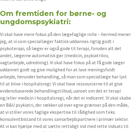
Om fremtiden for børne- og
ungdomspsykiatri:
Vi skal have mere fokus på den lægefaglige rolle – hermed mener
jeg, at vi som speciallæger faktisk uddannes rigtig godt i
psykoterapi, så læger er også gode til terapi, foruden alt det
andet, lægerne automatisk gør (medicin, psykiatrilov,
vagtarbejde, udredning). Vi skal have fokus på at få gode læger
uddannet godt og give mulighed for at lave meningsfuldt
arbejde, herunder behandling, så man som speciallæge har lyst
til at blive i hospitalsregi. Vi skal have ressourcerne til at give
evidensbaserede behandlingstilbud, uanset om det er terapi
og/eller medicin i hospitalsregi, når det er indiceret. Vi skal skabe
en B&U psykiatri, der rækker ud over egne grænser på den måde,
at vi stiller vores faglige ekspertise til rådighed som f.eks.
konsulentbistand til vores samarbejdspartnere i primær sektor.
At vi kan hjælpe med at sætte rettidigt ind med rette indsats til