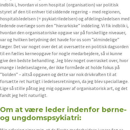
indblik i, hvordan vi som hospital (organisation) var politisk
styret af den til enhver tid siddende regering – med regionen,
hospitalsledelsen (= psykiatriledelsen) og afdelingsledelsen med
ledende overlæge som den ”hierarkiske” inddeling. Vi fik indblik i,
hvordan den organisatoriske opgave var på forskellige niveauer,
var og hvilken betydning det havde for os som ”almindelige”
læger. Det var noget over det at oversætte en politisk dagsorden
til en fælles kerneopgave for nogle medarbejdere, så vi kunne
give den bedste behandling. Jeg blev noget overrasket over, hvor
mange i ledelseslagene, der ikke formåede at holde fokus på
”bolden” – altså opgaven og dette var nok drivkraften til at
forsætte ret hurtigt i ledelsesretningen, da jeg blev speciallæge.
Lige så stille påtog jeg mig opgaver af organisatorisk art, og det
fandt jeg helt naturligt.
Om at være leder indenfor børne-
og ungdomspsykiatri:
Min erfaring siger mig, at de fleste medarbejdere i vores fag er