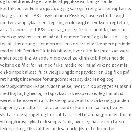
og forældrene. Jeg erfarede, at jeg ikke var bange for de
konflikter, der kunne opstå, og jeg var også ret glad for vagterne.
Da jeg startede i B&U psykiatrien i Risskov, havde vi fællesvagt
med voksenpsykiatrien. Jeg tog en del vagter i voksen-regi efter,
at vi fik vores eget B&U vagtlag, og jeg fik her indblik i, hvordan
mani og psykose ser ud, når det er mere ”rent” og ikke til at tage
fejl af. Hos de unge ser man ofte en kortere eller længere periode
med et lidt ”mudret” klinisk billede, hvor alt eller intet kan være
under opsejling. At se de mere tydelige kliniske billeder hos de
voksne og få erfaring med f.eks. medicinering af voksne gav mig
en kæmpe ballast ift. at vælge ungdomspsykiatrien. Jeg fik også
ret hurtigt interesse for ungdomsretspsykiatrien og tog
Retspsykiatrisk Ekspertuddannelse, hvor vi fik opbygget et afsnit
med høj faglighed og retspsykiatrisk ekspertise. Jeg har altid
været interesseret i at udvikle og prøve at forstå bevæggrunden
bag en given adfærd – at al adfærd er kommunikation, hvor vi
skal afkode sproget og lære at lytte. Dette var baggrunden for, at
vi i ungdomspsykiatrisk sengeafsnit, hvor jeg havde min første
lederstilling, fik skabt en unik samarbejdsmetode med et