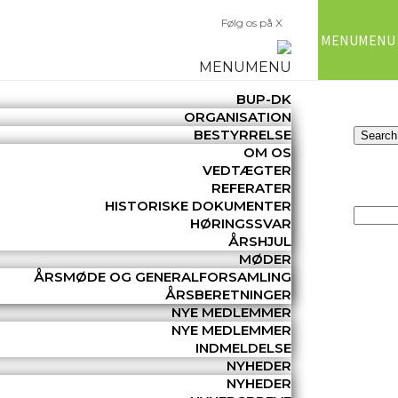
Følg os på X
MENU
MENU
MENU
MENU
BUP-DK
ORGANISATION
BESTYRRELSE
OM OS
VEDTÆGTER
REFERATER
HISTORISKE DOKUMENTER
HØRINGSSVAR
ÅRSHJUL
MØDER
ÅRSMØDE OG GENERALFORSAMLING
ÅRSBERETNINGER
NYE MEDLEMMER
NYE MEDLEMMER
INDMELDELSE
NYHEDER
NYHEDER