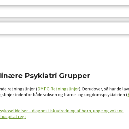
linære Psykiatri Grupper
de retningslinjer (
DMPG Retningslinjer
). Derudover, så har de l
gslinjer indenfor både voksen og børne- og ungdomspsykiatrien (
sykoselidelser – diagnostisk udredning af børn, unge og voksne
hospital regi