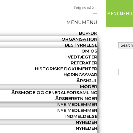
Følg os på X
MENU
MENU
MENU
MENU
BUP-DK
ORGANISATION
BESTYRRELSE
OM OS
VEDTÆGTER
REFERATER
HISTORISKE DOKUMENTER
HØRINGSSVAR
ÅRSHJUL
MØDER
ÅRSMØDE OG GENERALFORSAMLING
ÅRSBERETNINGER
NYE MEDLEMMER
NYE MEDLEMMER
INDMELDELSE
NYHEDER
NYHEDER