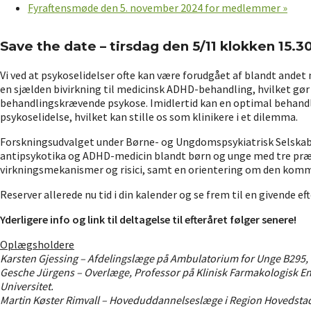
Fyraftensmøde den 5. november 2024 for medlemmer
»
Save the date –
tirsdag den 5/11 klokken 15.3
Vi ved at psykoselidelser ofte kan være forudgået af blandt ande
en sjælden bivirkning til medicinsk ADHD-behandling, hvilket g
behandlingskrævende psykose. Imidlertid kan en optimal behand
psykoselidelse, hvilket kan stille os som klinikere i et dilemma.
Forskningsudvalget under Børne- og Ungdomspsykiatrisk Selskab
antipsykotika og ADHD-medicin blandt børn og unge med tre pr
virkningsmekanismer og risici, samt en orientering om den komm
Reserver allerede nu tid i din kalender og se frem til en givende 
Yderligere info og link til deltagelse til efteråret følger senere!
Oplægsholdere
Karsten Gjessing – Afdelingslæge på Ambulatorium for Unge B295,
Gesche Jürgens – Overlæge, Professor på Klinisk Farmakologisk Enh
Universitet.
Martin Køster Rimvall – Hoveduddannelseslæge i Region Hovedstad