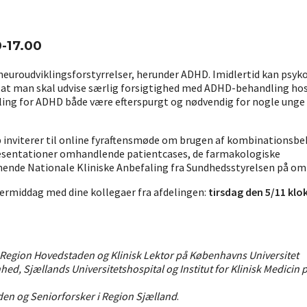
0-17.00
t neuroudviklingsforstyrrelser, herunder ADHD. Imidlertid kan psy
ør at man skal udvise særlig forsigtighed med ADHD-behandling h
ling for ADHD både være efterspurgt og nødvendig for nogle ung
 inviterer til online fyraftensmøde om brugen af kombinationsb
æsentationer omhandlende patientcases, de farmakologiske
ende Nationale Kliniske Anbefaling fra Sundhedsstyrelsen på om
eftermiddag med dine kollegaer fra afdelingen:
tirsdag den 5/11 klo
 Region Hovedstaden og Klinisk Lektor på Københavns Universitet
ed, Sjællands Universitetshospital og Institut for Klinisk Medici
en og Seniorforsker i Region Sjælland
.