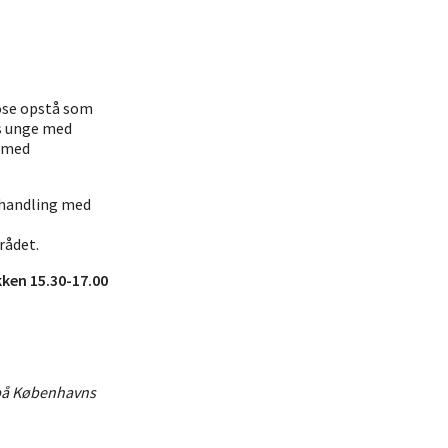
kose opstå som
os unge med
e med
ehandling med
rådet.
kken 15.30-17.00
n på Københavns