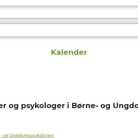
Kalender
er og psykologer i Børne- og Ungd
ne- og Ungdomspsykiatrien