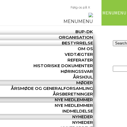
Følg os på X
MENU
MENU
MENU
MENU
BUP-DK
ORGANISATION
BESTYRRELSE
OM OS
VEDTÆGTER
REFERATER
HISTORISKE DOKUMENTER
HØRINGSSVAR
ÅRSHJUL
MØDER
ÅRSMØDE OG GENERALFORSAMLING
ÅRSBERETNINGER
NYE MEDLEMMER
NYE MEDLEMMER
INDMELDELSE
NYHEDER
NYHEDER