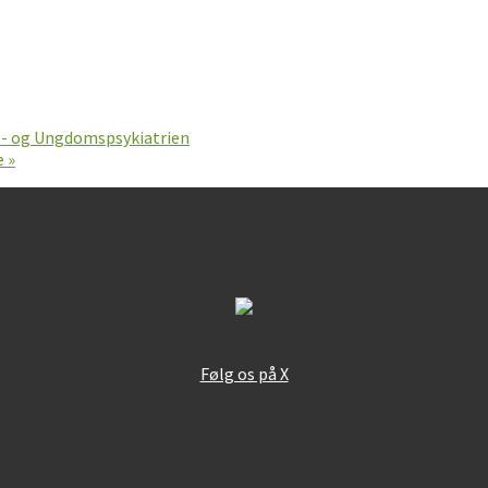
ne- og Ungdomspsykiatrien
e
»
Følg os på X