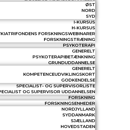
ØST
NORD
SYD
I-KURSUS
H-KURSUS
YKIATRIFONDENS FORSKNINGSWEBINARER
FORSKNINGSTRÆNING
PSYKOTERAPI
GENERELT
PSYKOTERAPIBETÆNKNING
GRUNDUDDANNELSE
GENERELT
KOMPETENCEUDVIKLINGSKORT
GODKENDELSE
SPECIALIST- OG SUPERVISORLISTE
PECIALIST OG SUPERVISOR UDDANNELSEN
FORSKNING
FORSKNINGSENHEDER
NORDJYLLAND
SYDDANMARK
SJÆLLAND
HOVEDSTADEN