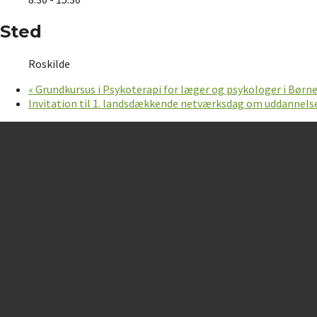
Sted
Roskilde
«
Grundkursus i Psykoterapi for læger og psykologer i Bør
Invitation til 1. landsdækkende netværksdag om uddannels