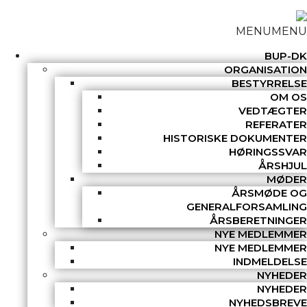
MENU
MENU
BUP-DK
ORGANISATION
BESTYRRELSE
OM OS
VEDTÆGTER
REFERATER
HISTORISKE DOKUMENTER
HØRINGSSVAR
ÅRSHJUL
MØDER
ÅRSMØDE OG
GENERALFORSAMLING
ÅRSBERETNINGER
NYE MEDLEMMER
NYE MEDLEMMER
INDMELDELSE
NYHEDER
NYHEDER
NYHEDSBREVE