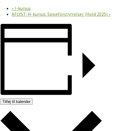
«
I-kursus
AFLYST: H-kursus: Spiseforstyrrelser (Hold 2025)
»
Tilføj til kalender