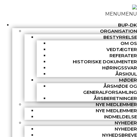
MENU
MENU
BUP-DK
ORGANISATION
BESTYRRELSE
OM OS
VEDTÆGTER
REFERATER
HISTORISKE DOKUMENTER
HØRINGSSVAR
ÅRSHJUL
MØDER
ÅRSMØDE OG
GENERALFORSAMLING
ÅRSBERETNINGER
NYE MEDLEMMER
NYE MEDLEMMER
INDMELDELSE
NYHEDER
NYHEDER
NYHEDSBREVE