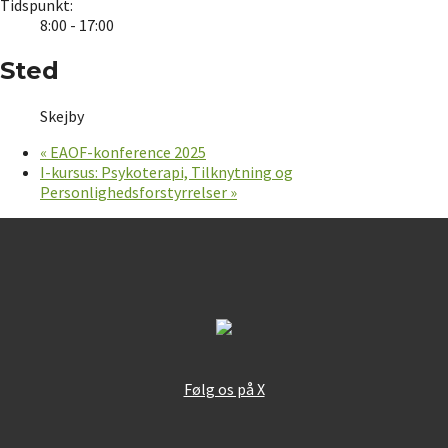
Tidspunkt:
8:00 - 17:00
Sted
Skejby
«
EAOF-konference 2025
I-kursus: Psykoterapi, Tilknytning og
Personlighedsforstyrrelser
»
Følg os på X