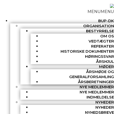
MENU
MENU
BUP-DK
ORGANISATION
BESTYRRELSE
OM OS
VEDTÆGTER
REFERATER
HISTORISKE DOKUMENTER
HØRINGSSVAR
ÅRSHJUL
MØDER
ÅRSMØDE OG
GENERALFORSAMLING
ÅRSBERETNINGER
NYE MEDLEMMER
NYE MEDLEMMER
INDMELDELSE
NYHEDER
NYHEDER
NYHEDSBREVE