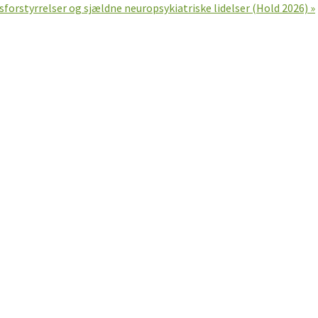
sforstyrrelser og sjældne neuropsykiatriske lidelser (Hold 2026)
»