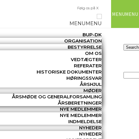
Følg os på X
MENU
MENU
MENU
MENU
BUP-DK
ORGANISATION
BESTYRRELSE
OM OS
VEDTÆGTER
REFERATER
HISTORISKE DOKUMENTER
HØRINGSSVAR
ÅRSHJUL
MØDER
ÅRSMØDE OG GENERALFORSAMLING
ÅRSBERETNINGER
NYE MEDLEMMER
NYE MEDLEMMER
INDMELDELSE
NYHEDER
NYHEDER