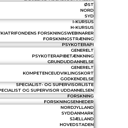
ØST
NORD
SYD
I-KURSUS
H-KURSUS
YKIATRIFONDENS FORSKNINGSWEBINARER
FORSKNINGSTRÆNING
PSYKOTERAPI
GENERELT
PSYKOTERAPIBETÆNKNING
GRUNDUDDANNELSE
GENERELT
KOMPETENCEUDVIKLINGSKORT
GODKENDELSE
SPECIALIST- OG SUPERVISORLISTE
PECIALIST OG SUPERVISOR UDDANNELSEN
FORSKNING
FORSKNINGSENHEDER
NORDJYLLAND
SYDDANMARK
SJÆLLAND
HOVEDSTADEN