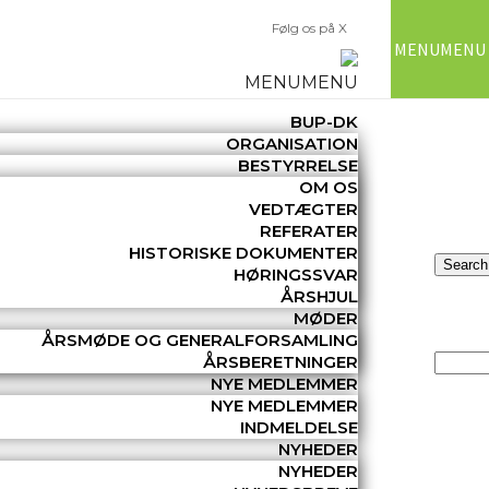
Følg os på X
MENU
MENU
MENU
MENU
BUP-DK
ORGANISATION
BESTYRRELSE
OM OS
VEDTÆGTER
REFERATER
HISTORISKE DOKUMENTER
HØRINGSSVAR
ÅRSHJUL
MØDER
ÅRSMØDE OG GENERALFORSAMLING
ÅRSBERETNINGER
NYE MEDLEMMER
NYE MEDLEMMER
INDMELDELSE
NYHEDER
NYHEDER