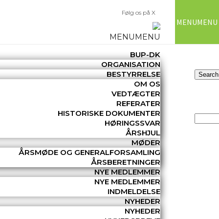
Følg os på X
MENU
MENU
MENU
MENU
BUP-DK
ORGANISATION
BESTYRRELSE
OM OS
VEDTÆGTER
REFERATER
HISTORISKE DOKUMENTER
HØRINGSSVAR
ÅRSHJUL
MØDER
ÅRSMØDE OG GENERALFORSAMLING
ÅRSBERETNINGER
NYE MEDLEMMER
NYE MEDLEMMER
INDMELDELSE
NYHEDER
NYHEDER