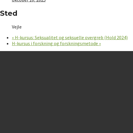
Sted
Vejle
«
H-kursus: Seksualitet og seksuelle overgreb (Hold 2024)
H-kursus i forskning og forskningsmetode
»