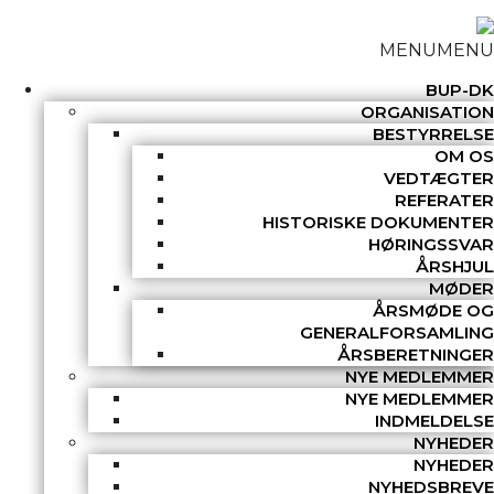
MENU
MENU
BUP-DK
ORGANISATION
BESTYRRELSE
OM OS
VEDTÆGTER
REFERATER
HISTORISKE DOKUMENTER
HØRINGSSVAR
ÅRSHJUL
MØDER
ÅRSMØDE OG
GENERALFORSAMLING
ÅRSBERETNINGER
NYE MEDLEMMER
NYE MEDLEMMER
INDMELDELSE
NYHEDER
NYHEDER
NYHEDSBREVE