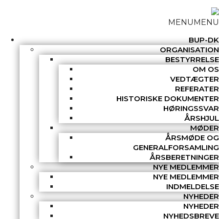
MENU
MENU
BUP-DK
ORGANISATION
BESTYRRELSE
OM OS
VEDTÆGTER
REFERATER
HISTORISKE DOKUMENTER
HØRINGSSVAR
ÅRSHJUL
MØDER
ÅRSMØDE OG
GENERALFORSAMLING
ÅRSBERETNINGER
NYE MEDLEMMER
NYE MEDLEMMER
INDMELDELSE
NYHEDER
NYHEDER
NYHEDSBREVE