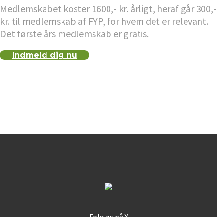
Medlemskabet koster 1600,- kr. årligt, heraf går 300,-
kr. til medlemskab af FYP, for hvem det er relevant.
Det første års medlemskab er gratis.
Indmeld dig nu
Følg os på X