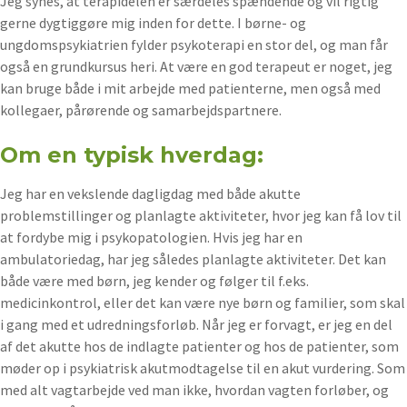
Jeg synes, at terapidelen er særdeles spændende og vil rigtig
gerne dygtiggøre mig inden for dette. I børne- og
ungdomspsykiatrien fylder psykoterapi en stor del, og man får
også en grundkursus heri. At være en god terapeut er noget, jeg
kan bruge både i mit arbejde med patienterne, men også med
kollegaer, pårørende og samarbejdspartnere.
Om en typisk hverdag:
Jeg har en vekslende dagligdag med både akutte
problemstillinger og planlagte aktiviteter, hvor jeg kan få lov til
at fordybe mig i psykopatologien. Hvis jeg har en
ambulatoriedag, har jeg således planlagte aktiviteter. Det kan
både være med børn, jeg kender og følger til f.eks.
medicinkontrol, eller det kan være nye børn og familier, som skal
i gang med et udredningsforløb. Når jeg er forvagt, er jeg en del
af det akutte hos de indlagte patienter og hos de patienter, som
møder op i psykiatrisk akutmodtagelse til en akut vurdering. Som
med alt vagtarbejde ved man ikke, hvordan vagten forløber, og