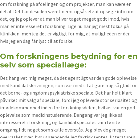
om forskning på afdelingen og om projekter, man kan være en
del af. Det har desuden været nemt også selv at opsøge info om
det, og jeg oplever at man bliver taget meget godt imod, hvis
man er interesseret i forskning. Lige nu har jeg mest fokus på
klinikken, men jeg det er vigtigt for mig, at muligheden er der,
hvis jeg en dag får lyst til at forske.
Om forskningens betydning for en
selv som speciallæge:
Det har givet mig meget, da det egentligt var den gode oplevelse
med kandidatskrivningen, som var med til at gøre mig så glad for
det børne- og ungdomspsykiatriske speciale. Det har helt klart
påvirket mit valg af speciale, fordi jeg oplevede stor seriøsitet og
imødekommenhed inden for forskningsdelen, hvilket var en god
oplevelse som medicinstuderende. Dengang var jeg ikke så
interesseret i forskning, og kandidatspecialet var i første
omgang lidt noget som skulle overstås. Jeg blev dog meget
overrasket over, hvor spændende jeg faktisk syntes, litteraturen