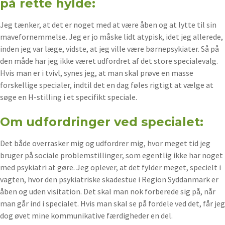
på rette hylde:
Jeg tænker, at det er noget med at være åben og at lytte til sin
mavefornemmelse. Jeg er jo måske lidt atypisk, idet jeg allerede,
inden jeg var læge, vidste, at jeg ville være børnepsykiater. Så på
den måde har jeg ikke været udfordret af det store specialevalg.
Hvis man er i tvivl, synes jeg, at man skal prøve en masse
forskellige specialer, indtil det en dag føles rigtigt at vælge at
søge en H-stilling i et specifikt speciale.
Om udfordringer ved specialet:
Det både overrasker mig og udfordrer mig, hvor meget tid jeg
bruger på sociale problemstillinger, som egentlig ikke har noget
med psykiatri at gøre. Jeg oplever, at det fylder meget, specielt i
vagten, hvor den psykiatriske skadestue i Region Syddanmark er
åben og uden visitation. Det skal man nok forberede sig på, når
man går ind i specialet. Hvis man skal se på fordele ved det, får jeg
dog øvet mine kommunikative færdigheder en del.