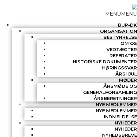
MENU
MENU
BUP-DK
ORGANISATION
BESTYRRELSE
OM OS
VEDTÆGTER
REFERATER
HISTORISKE DOKUMENTER
HØRINGSSVAR
ÅRSHJUL
MØDER
ÅRSMØDE OG
GENERALFORSAMLING
ÅRSBERETNINGER
NYE MEDLEMMER
NYE MEDLEMMER
INDMELDELSE
NYHEDER
NYHEDER
NYHEDSBREVE