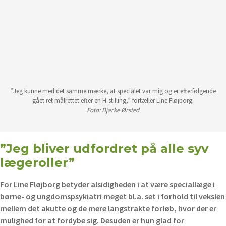
”Jeg kunne med det samme mærke, at specialet var mig og er efterfølgende
gået ret målrettet efter en H-stilling,” fortæller Line Fløjborg.
Foto: Bjarke Ørsted
”Jeg bliver udfordret på alle syv
lægeroller”
For Line Fløjborg betyder alsidigheden i at være speciallæge i
børne- og ungdomspsykiatri meget bl.a. set i forhold til vekslen
mellem det akutte og de mere langstrakte forløb, hvor der er
mulighed for at fordybe sig. Desuden er hun glad for