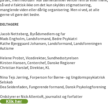
på det, men hvordan? Når børnefamilier venter fem år eller mere,
så ved vi faktisk ikke om det kun skyldes stigmatisering,
manglende viden eller dårlig organisering. Men vi ved, at alle
gerne vil gøre det bedre.
DELTAGERE
Jacob Netteberg, Byrådsmedlem og far
Mads Engholm, Landsformand, Bedre Psykiatri
Kathe Bjerggaard Johansen, Landsformand, Landsforeningen
Autisme
Helene Probst, Vicedirektør, Sundhedsstyrelsen
Kirsten Hansen, Centerchef, Danske Regioner
Christian Harsløf, Direktør, KL
Nina Tejs Jørring, Forperson for Børne- og Ungdomspsykiatrisk
Selskab
Dea Seidenfaden, Fungerende formand, Dansk Psykologforening
Ordstyrer er Nick Allentoft, journalist og forfatter
Klik her