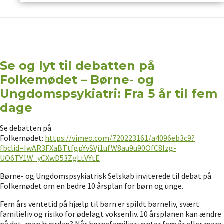
Se og lyt til debatten på
Folkemødet – Børne- og
Ungdomspsykiatri: Fra 5 år til fem
dage
Se debatten på
Folkemødet:
https://vimeo.com/720223161/a4096eb3c9?
fbclid=IwAR3FXaBTtfgpYvSVj1ufW8au9u90OfC8lzg-
UO6TY1W_yCXwD53ZgLtVYtE
Børne- og Ungdomspsykiatrisk Selskab inviterede til debat på
Folkemødet om en bedre 10 årsplan for børn og unge.
Fem års ventetid på hjælp til børn er spildt børneliv, svært
familieliv og risiko for ødelagt voksenliv. 10 årsplanen kan ændre