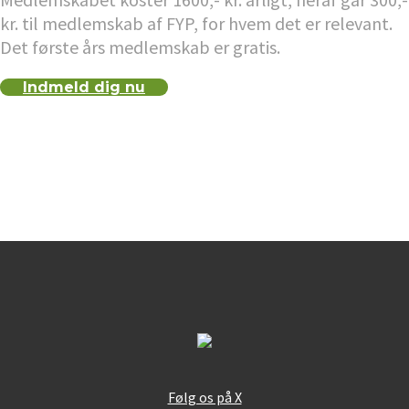
kr. til medlemskab af FYP, for hvem det er relevant.
Det første års medlemskab er gratis.
Indmeld dig nu
Følg os på X