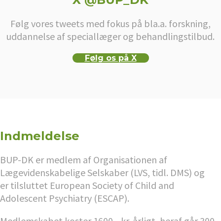
Følg vores tweets med fokus på bla.a. forskning,
uddannelse af speciallæger og behandlingstilbud.
Følg os på X
Indmeldelse
BUP-DK er medlem af Organisationen af
Lægevidenskabelige Selskaber (LVS, tidl. DMS) og
er tilsluttet European Society of Child and
Adolescent Psychiatry (ESCAP).
Medlemskabet koster 1600,- kr. årligt, heraf går 300,-