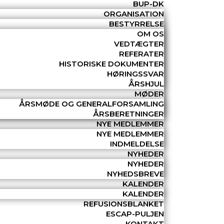
BUP-DK
ORGANISATION
BESTYRRELSE
OM OS
VEDTÆGTER
REFERATER
HISTORISKE DOKUMENTER
HØRINGSSVAR
ÅRSHJUL
MØDER
ÅRSMØDE OG GENERALFORSAMLING
ÅRSBERETNINGER
NYE MEDLEMMER
NYE MEDLEMMER
INDMELDELSE
NYHEDER
NYHEDER
NYHEDSBREVE
KALENDER
KALENDER
REFUSIONSBLANKET
ESCAP-PULJEN
KONTAKT