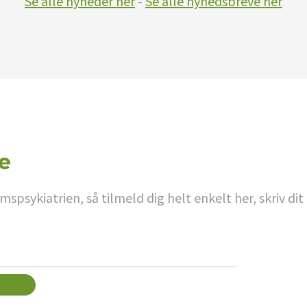
Se alle nyheder her
-
Se alle nyhedsbreve her
e
psykiatrien, så tilmeld dig helt enkelt her, skriv d