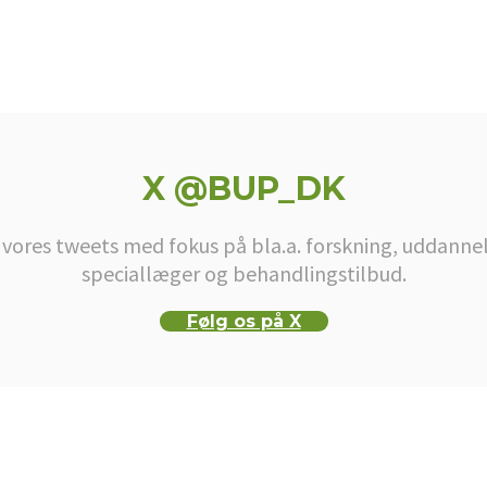
X @BUP_DK
 vores tweets med fokus på bla.a. forskning, uddannel
speciallæger og behandlingstilbud.
Følg os på X