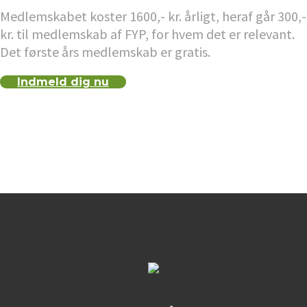
Medlemskabet koster 1600,- kr. årligt, heraf går 300,-
kr. til medlemskab af FYP, for hvem det er relevant.
Det første års medlemskab er gratis.
Indmeld dig nu