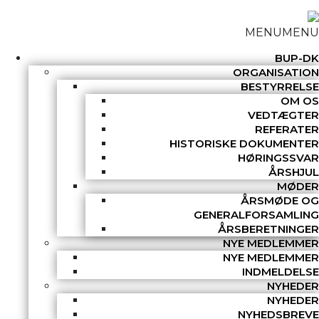
MENU
MENU
BUP-DK
ORGANISATION
BESTYRRELSE
OM OS
VEDTÆGTER
REFERATER
HISTORISKE DOKUMENTER
HØRINGSSVAR
ÅRSHJUL
MØDER
ÅRSMØDE OG
GENERALFORSAMLING
ÅRSBERETNINGER
NYE MEDLEMMER
NYE MEDLEMMER
INDMELDELSE
NYHEDER
NYHEDER
NYHEDSBREVE