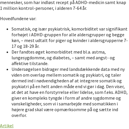
mennesker, som har indløst recept på ADHD-medicin samt knap
1 million kontrol-personer, i alderen 7-64 år.
Hovedfundene var:
Somatisk, og især psykiatrisk, komorbiditet var signifikant
forhøjet i ADHD-gruppen for alle aldersgrupper og begge
køn, – mest udtalt for piger og kvinder i aldersgrupperne 7-
17 og 18-29 år.
Der fandtes øget komorbiditet med bl.a. astma,
lungesygdomme, og diabetes, – samt med angst- og
affektive tilstande.
Undersøgelsen bidrager med landsdækkende data med ny
viden om overlap mellem somatik og psykiatri, og taler
dermed ind i nødvendigheden af at integrere somatik og
psykiatri på en helt anden måde end vi gør i dag. Den viser,
at det at have en forstyrrelse eller lidelse, som f.eks. ADHD,
giver en kompleks tyngde i form af andre sygdomme og
vanskeligheder, som vi i samarbejde med somatikken i
højere grad skal være opmærksomme på og sætte ind
overfor.
Artikel