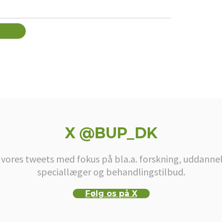
X @BUP_DK
 vores tweets med fokus på bla.a. forskning, uddannel
speciallæger og behandlingstilbud.
Følg os på X