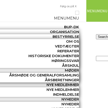
Følg os på X
MENU
MENU
MENU
MENU
BUP-DK
ORGANISATION
BESTYRRELSE
OM OS
VEDTÆGTER
REFERATER
HISTORISKE DOKUMENTER
HØRINGSSVAR
ÅRSHJUL
MØDER
ÅRSMØDE OG GENERALFORSAMLING
ÅRSBERETNINGER
NYE MEDLEMMER
NYE MEDLEMMER
INDMELDELSE
NYHEDER
NYHEDER