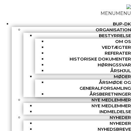
MENU
MENU
BUP-DK
ORGANISATION
BESTYRRELSE
OM OS
VEDTÆGTER
REFERATER
HISTORISKE DOKUMENTER
HØRINGSSVAR
ÅRSHJUL
MØDER
ÅRSMØDE OG
GENERALFORSAMLING
ÅRSBERETNINGER
NYE MEDLEMMER
NYE MEDLEMMER
INDMELDELSE
NYHEDER
NYHEDER
NYHEDSBREVE