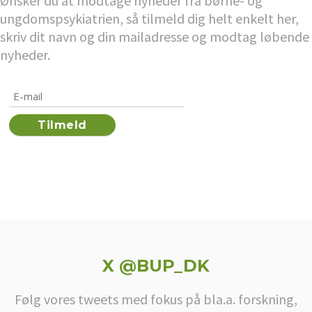
Ønsker du at modtage nyheder fra børne- og
ungdomspsykiatrien, så tilmeld dig helt enkelt her,
skriv dit navn og din mailadresse og modtag løbende
nyheder.
X @BUP_DK
Følg vores tweets med fokus på bla.a. forskning,