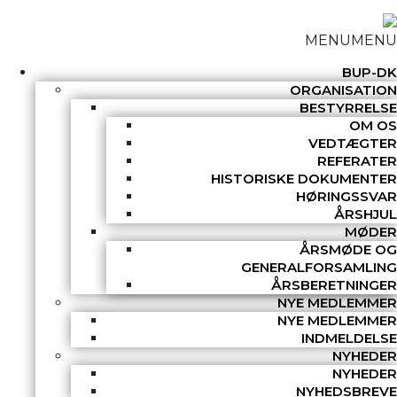
MENU
MENU
BUP-DK
ORGANISATION
BESTYRRELSE
OM OS
VEDTÆGTER
REFERATER
HISTORISKE DOKUMENTER
HØRINGSSVAR
ÅRSHJUL
MØDER
ÅRSMØDE OG
GENERALFORSAMLING
ÅRSBERETNINGER
NYE MEDLEMMER
NYE MEDLEMMER
INDMELDELSE
NYHEDER
NYHEDER
NYHEDSBREVE