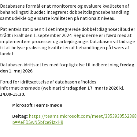
Databasens formål er at monitorere og evaluere kvaliteten af
behandlingstilbuddet integreret dobbeltdiagnosebehandling
samt udvikle og ensarte kvaliteten på nationalt niveau.
Patientvisitationen til det integrerede dobbeltdiagnosetilbud er
trådt i kraft den 1. september 2024. Regionerne er i færd med at
implementere processer og arbejdsgange. Databasen vil bidrage
til at belyse praksis og kvaliteten af behandlingen på tværs af
landet.
Databasen idriftsættes med forpligtelse til indberetning
fredag
den 1. maj 2026
.
Forud for idriftsættelse af databasen afholdes
informationsmøde (webinar)
tirsdag den 17. marts 2026 kl.
14.00-15.30.
Microsoft Teams-møde
Deltag:
https://teams.microsoft.com/meet/3353930552368
p=AeFDSwN5bfce9izxH9