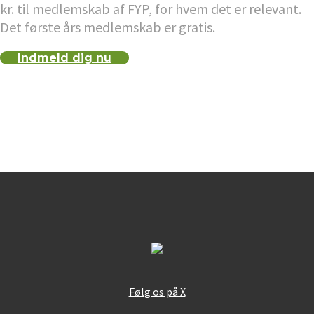
kr. til medlemskab af FYP, for hvem det er relevant.
Det første års medlemskab er gratis.
Indmeld dig nu
Følg os på X