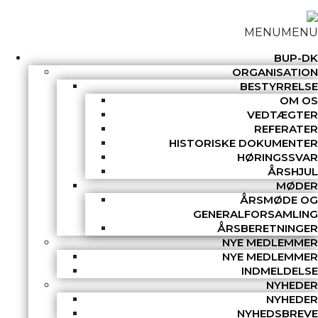
MENU
MENU
BUP-DK
ORGANISATION
BESTYRRELSE
OM OS
VEDTÆGTER
REFERATER
HISTORISKE DOKUMENTER
HØRINGSSVAR
ÅRSHJUL
MØDER
ÅRSMØDE OG
GENERALFORSAMLING
ÅRSBERETNINGER
NYE MEDLEMMER
NYE MEDLEMMER
INDMELDELSE
NYHEDER
NYHEDER
NYHEDSBREVE