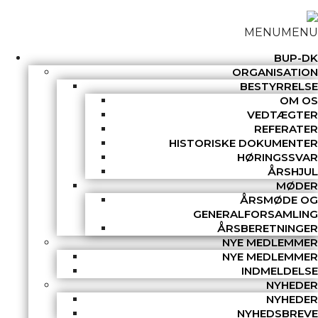
MENU
MENU
BUP-DK
ORGANISATION
BESTYRRELSE
OM OS
VEDTÆGTER
REFERATER
HISTORISKE DOKUMENTER
HØRINGSSVAR
ÅRSHJUL
MØDER
ÅRSMØDE OG
GENERALFORSAMLING
ÅRSBERETNINGER
NYE MEDLEMMER
NYE MEDLEMMER
INDMELDELSE
NYHEDER
NYHEDER
NYHEDSBREVE