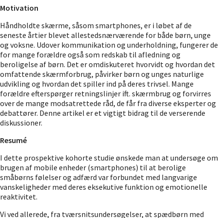
Motivation
Håndholdte skærme, såsom smartphones, er i løbet af de
seneste årtier blevet allestedsnærværende for både børn, unge
og voksne. Udover kommunikation og underholdning, fungerer de
for mange forældre også som redskab til afledning og
beroligelse af børn. Det er omdiskuteret hvorvidt og hvordan det
omfattende skærmforbrug, påvirker børn og unges naturlige
udvikling og hvordan det spiller ind på deres trivsel. Mange
forældre efterspørger retningslinjer ift. skærmbrug og forvirres
over de mange modsatrettede råd, de får fra diverse eksperter og
debattører. Denne artikel er et vigtigt bidrag til de verserende
diskussioner.
Resumé
I dette prospektive kohorte studie ønskede man at undersøge om
brugen af mobile enheder (smartphones) til at berolige
småbørns følelser og adfærd var forbundet med langvarige
vanskeligheder med deres eksekutive funktion og emotionelle
reaktivitet.
Vi ved allerede, fra tværsnitsundersøgelser, at spædbørn med