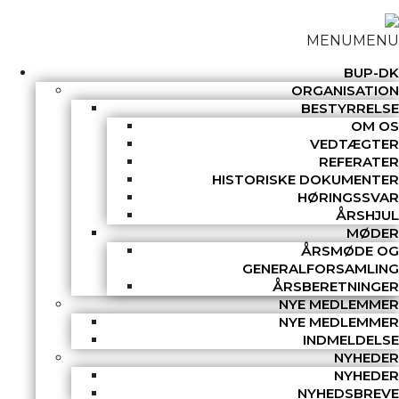
MENU
MENU
BUP-DK
ORGANISATION
BESTYRRELSE
OM OS
VEDTÆGTER
REFERATER
HISTORISKE DOKUMENTER
HØRINGSSVAR
ÅRSHJUL
MØDER
ÅRSMØDE OG
GENERALFORSAMLING
ÅRSBERETNINGER
NYE MEDLEMMER
NYE MEDLEMMER
INDMELDELSE
NYHEDER
NYHEDER
NYHEDSBREVE