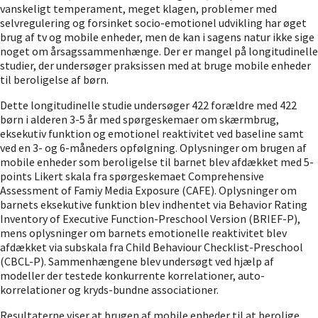
vanskeligt temperament, meget klagen, problemer med
selvregulering og forsinket socio-emotionel udvikling har øget
brug af tv og mobile enheder, men de kan i sagens natur ikke sige
noget om årsagssammenhænge. Der er mangel på longitudinelle
studier, der undersøger praksissen med at bruge mobile enheder
til beroligelse af børn.
Dette longitudinelle studie undersøger 422 forældre med 422
børn i alderen 3-5 år med spørgeskemaer om skærmbrug,
eksekutiv funktion og emotionel reaktivitet ved baseline samt
ved en 3- og 6-måneders opfølgning. Oplysninger om brugen af
mobile enheder som beroligelse til barnet blev afdækket med 5-
points Likert skala fra spørgeskemaet Comprehensive
Assessment of Famiy Media Exposure (CAFE). Oplysninger om
barnets eksekutive funktion blev indhentet via Behavior Rating
Inventory of Executive Function-Preschool Version (BRIEF-P),
mens oplysninger om barnets emotionelle reaktivitet blev
afdækket via subskala fra Child Behaviour Checklist-Preschool
(CBCL-P). Sammenhængene blev undersøgt ved hjælp af
modeller der testede konkurrente korrelationer, auto-
korrelationer og kryds-bundne associationer.
Resultaterne viser at brugen af mobile enheder til at berolige