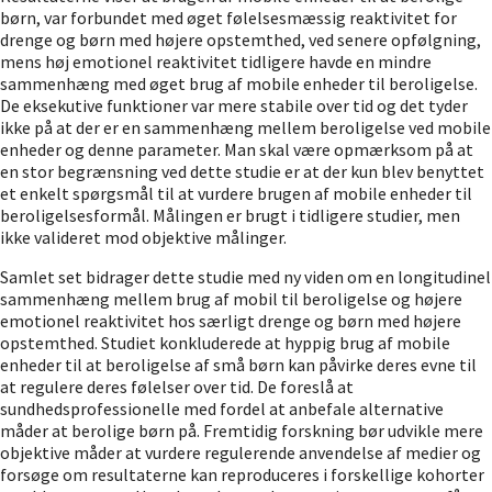
børn, var forbundet med øget følelsesmæssig reaktivitet for
drenge og børn med højere opstemthed, ved senere opfølgning,
mens høj emotionel reaktivitet tidligere havde en mindre
sammenhæng med øget brug af mobile enheder til beroligelse.
De eksekutive funktioner var mere stabile over tid og det tyder
ikke på at der er en sammenhæng mellem beroligelse ved mobile
enheder og denne parameter. Man skal være opmærksom på at
en stor begrænsning ved dette studie er at der kun blev benyttet
et enkelt spørgsmål til at vurdere brugen af mobile enheder til
beroligelsesformål. Målingen er brugt i tidligere studier, men
ikke valideret mod objektive målinger.
Samlet set bidrager dette studie med ny viden om en longitudinel
sammenhæng mellem brug af mobil til beroligelse og højere
emotionel reaktivitet hos særligt drenge og børn med højere
opstemthed. Studiet konkluderede at hyppig brug af mobile
enheder til at beroligelse af små børn kan påvirke deres evne til
at regulere deres følelser over tid. De foreslå at
sundhedsprofessionelle med fordel at anbefale alternative
måder at berolige børn på. Fremtidig forskning bør udvikle mere
objektive måder at vurdere regulerende anvendelse af medier og
forsøge om resultaterne kan reproduceres i forskellige kohorter