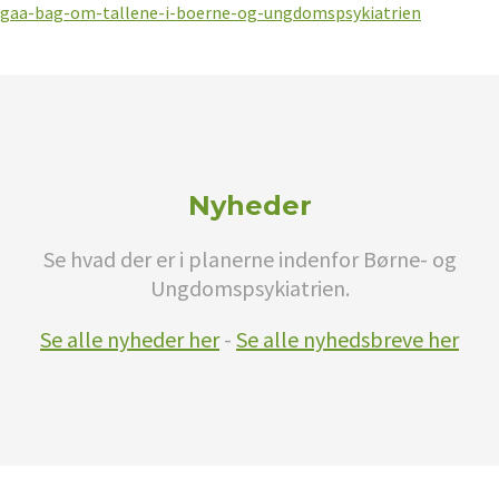
gaa-bag-om-tallene-i-boerne-og-ungdomspsykiatrien
Nyheder
Se hvad der er i planerne indenfor Børne- og
Ungdomspsykiatrien.
Se alle nyheder her
-
Se alle nyhedsbreve her