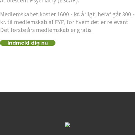
Adolescent Psychiatry (ESCAP).
Medlemskabet koster 1600,- kr. årligt, heraf går 300,-
kr. til medlemskab af FYP, for hvem det er relevant.
Det første års medlemskab er gratis.
Indmeld dig nu