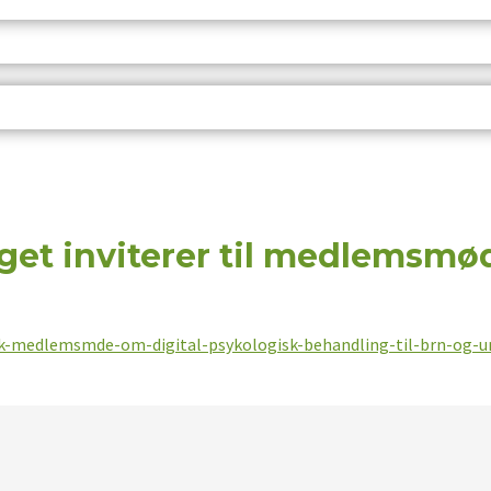
get inviterer til medlemsmø
dk-medlemsmde-om-digital-psykologisk-behandling-til-brn-og-