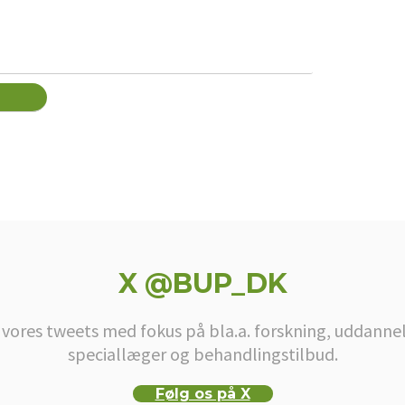
X @BUP_DK
 vores tweets med fokus på bla.a. forskning, uddannel
speciallæger og behandlingstilbud.
Følg os på X