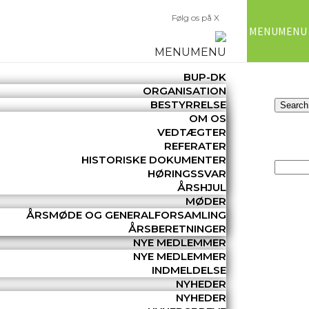
Følg os på X
MENU
MENU
MENU
MENU
BUP-DK
ORGANISATION
BESTYRRELSE
OM OS
VEDTÆGTER
REFERATER
HISTORISKE DOKUMENTER
HØRINGSSVAR
ÅRSHJUL
MØDER
ÅRSMØDE OG GENERALFORSAMLING
ÅRSBERETNINGER
NYE MEDLEMMER
NYE MEDLEMMER
INDMELDELSE
NYHEDER
NYHEDER