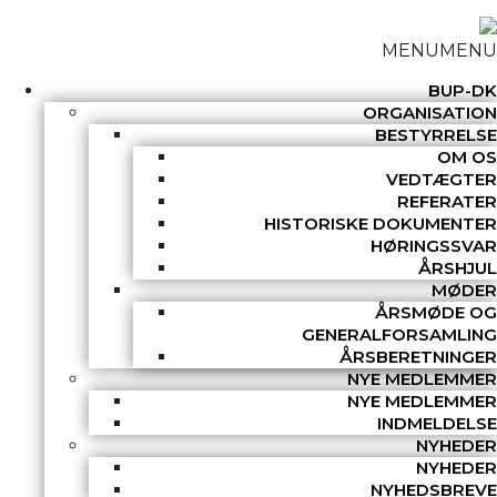
MENU
MENU
BUP-DK
ORGANISATION
BESTYRRELSE
OM OS
VEDTÆGTER
REFERATER
HISTORISKE DOKUMENTER
HØRINGSSVAR
ÅRSHJUL
MØDER
ÅRSMØDE OG
GENERALFORSAMLING
ÅRSBERETNINGER
NYE MEDLEMMER
NYE MEDLEMMER
INDMELDELSE
NYHEDER
NYHEDER
NYHEDSBREVE