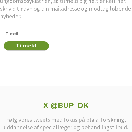
ungdomspsykiatrien, så tilmeld dig helt enkelt her,
skriv dit navn og din mailadresse og modtag løbende
nyheder.
X @BUP_DK
Følg vores tweets med fokus på bla.a. forskning,
uddannelse af speciallæger og behandlingstilbud.