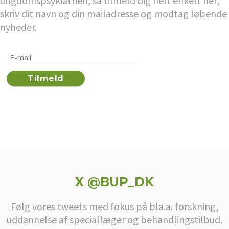
ungdomspsykiatrien, så tilmeld dig helt enkelt her,
skriv dit navn og din mailadresse og modtag løbende
nyheder.
X @BUP_DK
Følg vores tweets med fokus på bla.a. forskning,
uddannelse af speciallæger og behandlingstilbud.