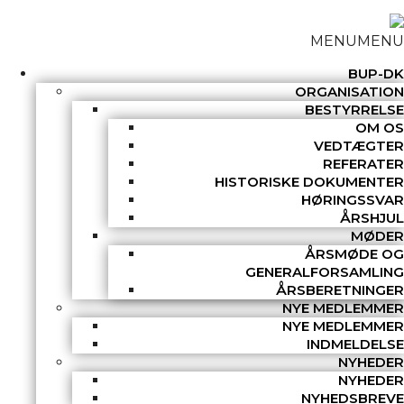
MENU
MENU
BUP-DK
ORGANISATION
BESTYRRELSE
OM OS
VEDTÆGTER
REFERATER
HISTORISKE DOKUMENTER
HØRINGSSVAR
ÅRSHJUL
MØDER
ÅRSMØDE OG
GENERALFORSAMLING
ÅRSBERETNINGER
NYE MEDLEMMER
NYE MEDLEMMER
INDMELDELSE
NYHEDER
NYHEDER
NYHEDSBREVE