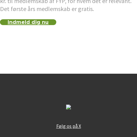
kr. til medlemskab af FYP, for hvem det er relevant.
Det første års medlemskab er gratis.
Indmeld dig nu
Følg os på X