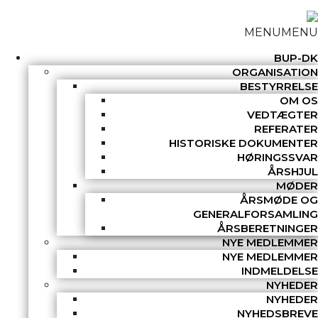
MENU
MENU
BUP-DK
ORGANISATION
BESTYRRELSE
OM OS
VEDTÆGTER
REFERATER
HISTORISKE DOKUMENTER
HØRINGSSVAR
ÅRSHJUL
MØDER
ÅRSMØDE OG
GENERALFORSAMLING
ÅRSBERETNINGER
NYE MEDLEMMER
NYE MEDLEMMER
INDMELDELSE
NYHEDER
NYHEDER
NYHEDSBREVE