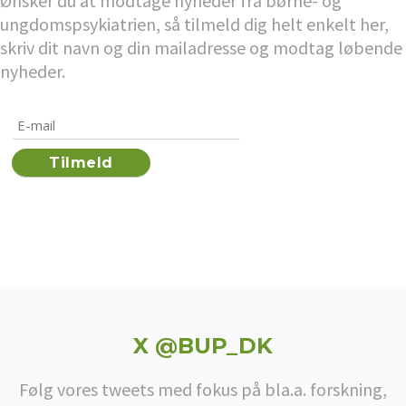
Ønsker du at modtage nyheder fra børne- og
ungdomspsykiatrien, så tilmeld dig helt enkelt her,
skriv dit navn og din mailadresse og modtag løbende
nyheder.
X @BUP_DK
Følg vores tweets med fokus på bla.a. forskning,