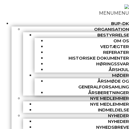
MENU
MENU
BUP-DK
ORGANISATION
BESTYRRELSE
OM OS
VEDTÆGTER
REFERATER
HISTORISKE DOKUMENTER
HØRINGSSVAR
ÅRSHJUL
MØDER
ÅRSMØDE OG
GENERALFORSAMLING
ÅRSBERETNINGER
NYE MEDLEMMER
NYE MEDLEMMER
INDMELDELSE
NYHEDER
NYHEDER
NYHEDSBREVE