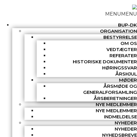
MENU
MENU
BUP-DK
ORGANISATION
BESTYRRELSE
OM OS
VEDTÆGTER
REFERATER
HISTORISKE DOKUMENTER
HØRINGSSVAR
ÅRSHJUL
MØDER
ÅRSMØDE OG
GENERALFORSAMLING
ÅRSBERETNINGER
NYE MEDLEMMER
NYE MEDLEMMER
INDMELDELSE
NYHEDER
NYHEDER
NYHEDSBREVE