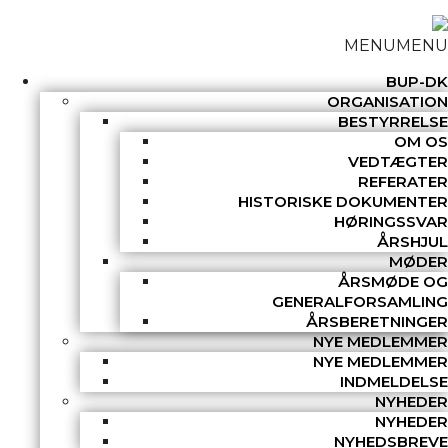
MENU
MENU
BUP-DK
ORGANISATION
BESTYRRELSE
OM OS
VEDTÆGTER
REFERATER
HISTORISKE DOKUMENTER
HØRINGSSVAR
ÅRSHJUL
MØDER
ÅRSMØDE OG
GENERALFORSAMLING
ÅRSBERETNINGER
NYE MEDLEMMER
NYE MEDLEMMER
INDMELDELSE
NYHEDER
NYHEDER
NYHEDSBREVE