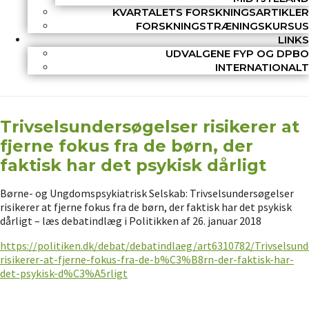
KVARTALETS FORSKNINGSARTIKLER
FORSKNINGSTRÆNINGSKURSUS
LINKS
UDVALGENE FYP OG DPBO
INTERNATIONALT
Trivselsundersøgelser risikerer at
fjerne fokus fra de børn, der
faktisk har det psykisk dårligt
Børne- og Ungdomspsykiatrisk Selskab: Trivselsundersøgelser
risikerer at fjerne fokus fra de børn, der faktisk har det psykisk
dårligt – læs debatindlæg i Politikken af 26. januar 2018
https://politiken.dk/debat/debatindlaeg/art6310782/Trivselsu
risikerer-at-fjerne-fokus-fra-de-b%C3%B8rn-der-faktisk-har-
det-psykisk-d%C3%A5rligt