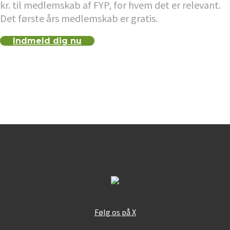
kr. til medlemskab af FYP, for hvem det er relevant.
Det første års medlemskab er gratis.
Indmeld dig nu
Følg os på X