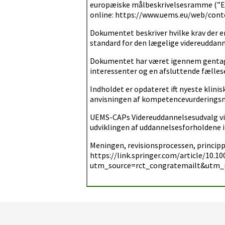
europæiske målbeskrivelsesramme (”Eu
online: https://www.uems.eu/web/co
Dokumentet beskriver hvilke krav der e
standard for den lægelige videreuddanne
Dokumentet har været igennem gentag
interessenter og en afsluttende fælle
Indholdet er opdateret ift nyeste klini
anvisningen af kompetencevurderings
UEMS-CAPs Videreuddannelsesudvalg vil 
udviklingen af uddannelsesforholdene i 
Meningen, revisionsprocessen, principp
https://link.springer.com/article/10.1
utm_source=rct_congratemailt&utm