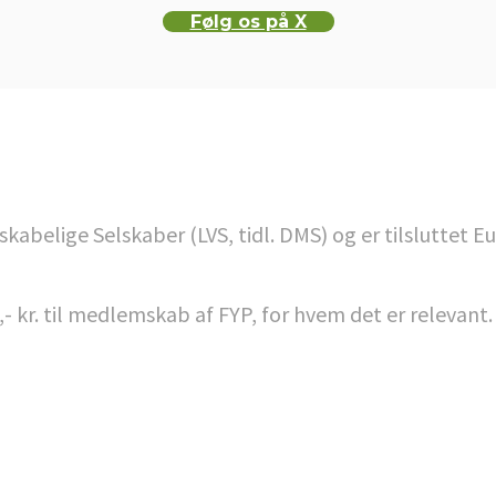
Følg os på X
belige Selskaber (LVS, tidl. DMS) og er tilsluttet E
,- kr. til medlemskab af FYP, for hvem det er relevant