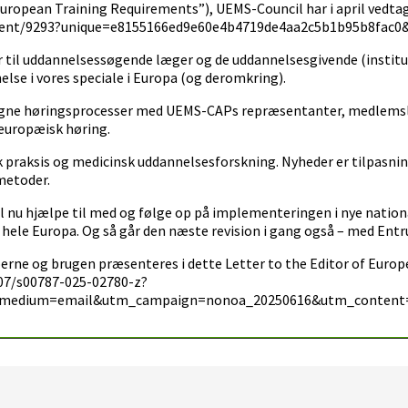
ropean Training Requirements”), UEMS-Council har i april vedta
ntent/9293?unique=e8155166ed9e60e4b4719de4aa2c5b1b95b8fac0
r til uddannelsessøgende læger og de uddannelsesgivende (instit
lse i vores speciale i Europa (og deromkring).
ne høringsprocesser med UEMS-CAPs repræsentanter, medlemsl
seuropæisk høring.
sk praksis og medicinsk uddannelsesforskning. Nyheder er tilpasni
metoder.
nu hjælpe til med og følge op på implementeringen i nye nationa
hele Europa. Og så går den næste revision i gang også – med Entru
erne og brugen præsenteres i dette Letter to the Editor of Europ
007/s00787-025-02780-z?
_medium=email&utm_campaign=nonoa_20250616&utm_content=