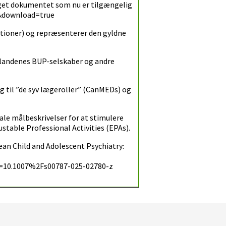
get dokumentet som nu er tilgængelig
&download=true
utioner) og repræsenterer den gyldne
andenes BUP-selskaber og andre
ng til ”de syv lægeroller” (CanMEDs) og
le målbeskrivelser for at stimulere
stable Professional Activities (EPAs).
ean Child and Adolescent Psychiatry:
10.1007%2Fs00787-025-02780-z