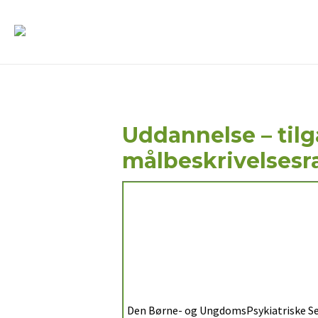
Uddannelse – til
målbeskrivelses
Den Børne- og UngdomsPsykiatriske Sek