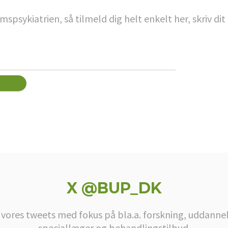
psykiatrien, så tilmeld dig helt enkelt her, skriv d
X @BUP_DK
 vores tweets med fokus på bla.a. forskning, uddannel
speciallæger og behandlingstilbud.