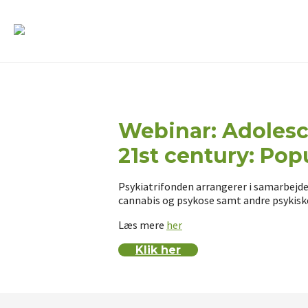
Webinar: Adolesc
21st century: Po
Psykiatrifonden arrangerer i samarbej
cannabis og psykose samt andre psykiske f
Læs mere
her
Klik her