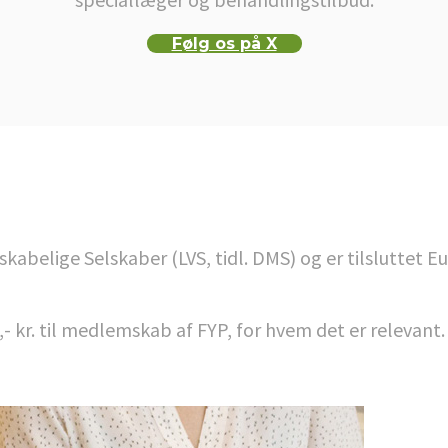
Følg os på X
belige Selskaber (LVS, tidl. DMS) og er tilsluttet E
,- kr. til medlemskab af FYP, for hvem det er relevant