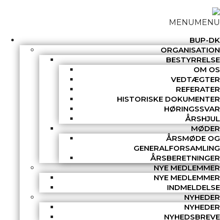
MENU
MENU
BUP-DK
ORGANISATION
BESTYRRELSE
OM OS
VEDTÆGTER
REFERATER
HISTORISKE DOKUMENTER
HØRINGSSVAR
ÅRSHJUL
MØDER
ÅRSMØDE OG
GENERALFORSAMLING
ÅRSBERETNINGER
NYE MEDLEMMER
NYE MEDLEMMER
INDMELDELSE
NYHEDER
NYHEDER
NYHEDSBREVE