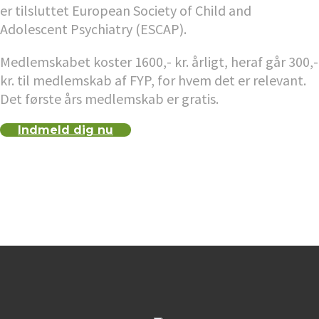
er tilsluttet European Society of Child and
Adolescent Psychiatry (ESCAP).
Medlemskabet koster 1600,- kr. årligt, heraf går 300,-
kr. til medlemskab af FYP, for hvem det er relevant.
Det første års medlemskab er gratis.
Indmeld dig nu