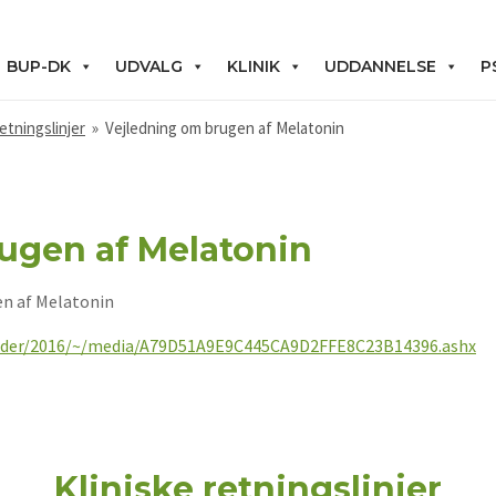
BUP-DK
UDVALG
KLINIK
UDDANNELSE
P
retningslinjer
»
Vejledning om brugen af Melatonin
ugen af Melatonin
en af Melatonin
yheder/2016/~/media/A79D51A9E9C445CA9D2FFE8C23B14396.ashx
Kliniske retningslinjer