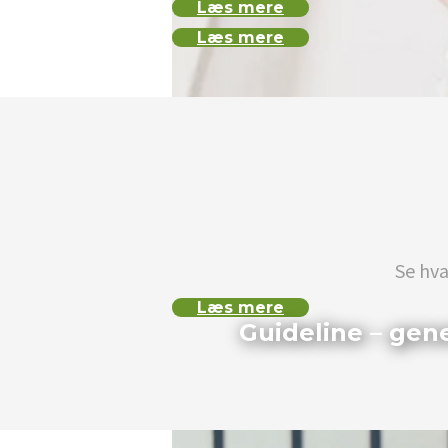
Læs mere
Læs mere
Se hva
Læs mere
Guideline – gen