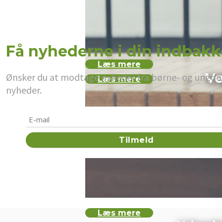
Få nyhederne i din indbakk
Læs mere
Ve
Ønsker du at modtage nyheder fra børne- og ungdoms
Læs mere
nyheder.
Læs mere