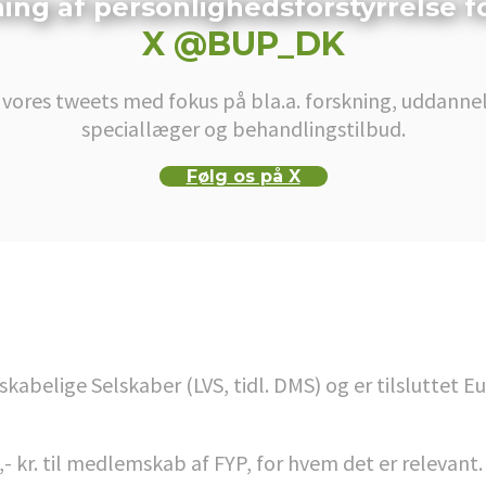
ing af personlighedsforstyrrelse f
X @BUP_DK
 vores tweets med fokus på bla.a. forskning, uddannel
speciallæger og behandlingstilbud.
Følg os på X
belige Selskaber (LVS, tidl. DMS) og er tilsluttet E
,- kr. til medlemskab af FYP, for hvem det er relevant