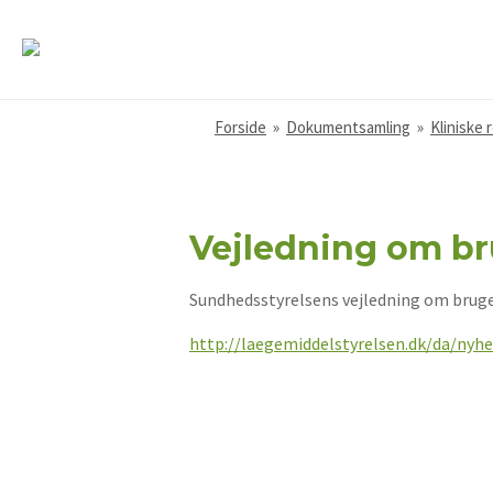
Forside
»
Dokumentsamling
»
Kliniske 
Vejledning om br
Sundhedsstyrelsens vejledning om brug
http://laegemiddelstyrelsen.dk/da/n