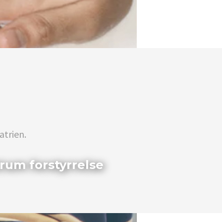
atrien.
rum forstyrrelse