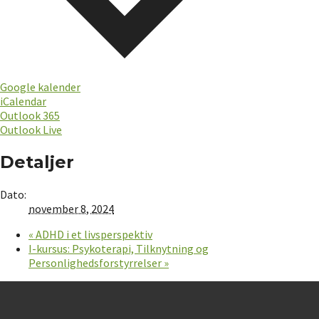
Google kalender
iCalendar
Outlook 365
Outlook Live
Detaljer
Dato:
november 8, 2024
«
ADHD i et livsperspektiv
I-kursus: Psykoterapi, Tilknytning og
Personlighedsforstyrrelser
»