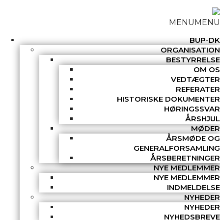
MENU
MENU
BUP-DK
ORGANISATION
BESTYRRELSE
OM OS
VEDTÆGTER
REFERATER
HISTORISKE DOKUMENTER
HØRINGSSVAR
ÅRSHJUL
MØDER
ÅRSMØDE OG
GENERALFORSAMLING
ÅRSBERETNINGER
NYE MEDLEMMER
NYE MEDLEMMER
INDMELDELSE
NYHEDER
NYHEDER
NYHEDSBREVE