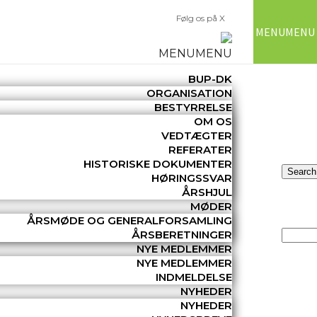
Følg os på X
MENU
MENU
MENU
MENU
BUP-DK
ORGANISATION
BESTYRRELSE
OM OS
VEDTÆGTER
REFERATER
HISTORISKE DOKUMENTER
HØRINGSSVAR
ÅRSHJUL
MØDER
ÅRSMØDE OG GENERALFORSAMLING
ÅRSBERETNINGER
NYE MEDLEMMER
NYE MEDLEMMER
INDMELDELSE
NYHEDER
NYHEDER