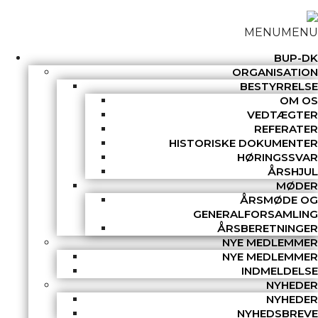
MENU
MENU
BUP-DK
ORGANISATION
BESTYRRELSE
OM OS
VEDTÆGTER
REFERATER
HISTORISKE DOKUMENTER
HØRINGSSVAR
ÅRSHJUL
MØDER
ÅRSMØDE OG
GENERALFORSAMLING
ÅRSBERETNINGER
NYE MEDLEMMER
NYE MEDLEMMER
INDMELDELSE
NYHEDER
NYHEDER
NYHEDSBREVE