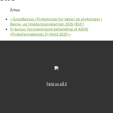
Århus
«
Grundkursus i Psykoterapi for læger og psykologer i
Børne- og Ungdomspsykiatrien 2026 (BUC)
H-kursus: Farmakologisk behandling af ADHD
(Psykofarmakologi 2) (Hold 2025)
»
Følg os på X