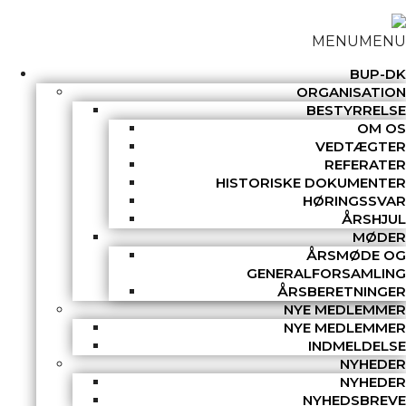
MENU
MENU
BUP-DK
ORGANISATION
BESTYRRELSE
OM OS
VEDTÆGTER
REFERATER
HISTORISKE DOKUMENTER
HØRINGSSVAR
ÅRSHJUL
MØDER
ÅRSMØDE OG
GENERALFORSAMLING
ÅRSBERETNINGER
NYE MEDLEMMER
NYE MEDLEMMER
INDMELDELSE
NYHEDER
NYHEDER
NYHEDSBREVE